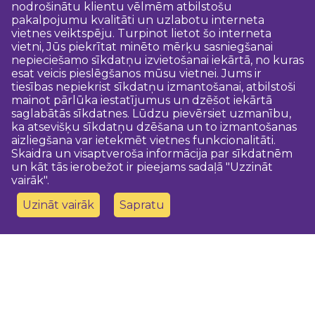
nodrošinātu klientu vēlmēm atbilstošu
pakalpojumu kvalitāti un uzlabotu interneta
vietnes veiktspēju. Turpinot lietot šo interneta
vietni, Jūs piekrītat minēto mērķu sasniegšanai
nepieciešamo sīkdatņu izvietošanai iekārtā, no kuras
esat veicis pieslēgšanos mūsu vietnei. Jums ir
tiesības nepiekrist sīkdatņu izmantošanai, atbilstoši
mainot pārlūka iestatījumus un dzēšot iekārtā
saglabātās sīkdatnes. Lūdzu pievērsiet uzmanību,
ka atsevišķu sīkdatņu dzēšana un to izmantošanas
aizliegšana var ietekmēt vietnes funkcionalitāti.
Skaidra un visaptveroša informācija par sīkdatnēm
un kāt tās ierobežot ir pieejams sadaļā "Uzzināt
vairāk".
Uzināt vairāk
Sapratu