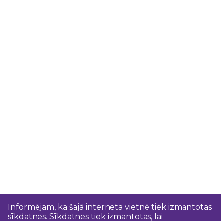
Informējam, ka šajā interneta vietnē tiek izmantotas
sīkdatnes. Sīkdatnes tiek izmantotas, lai