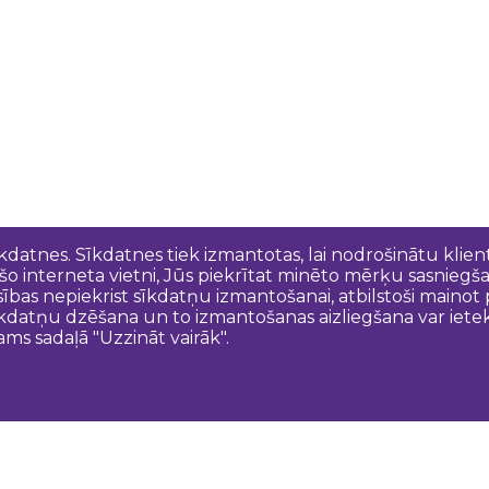
īkdatnes. Sīkdatnes tiek izmantotas, lai nodrošinātu kli
 šo interneta vietni, Jūs piekrītat minēto mērķu sasniegš
esības nepiekrist sīkdatņu izmantošanai, atbilstoši maino
kdatņu dzēšana un to izmantošanas aizliegšana var ietek
ams sadaļā "Uzzināt vairāk".
Sazinies ar mums
N