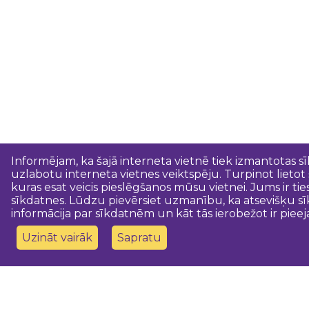
Informējam, ka šajā interneta vietnē tiek izmantotas s
uzlabotu interneta vietnes veiktspēju. Turpinot lietot
kuras esat veicis pieslēgšanos mūsu vietnei. Jums ir ti
sīkdatnes. Lūdzu pievērsiet uzmanību, ka atsevišķu sī
informācija par sīkdatnēm un kāt tās ierobežot ir pieej
Uzināt vairāk
Sapratu