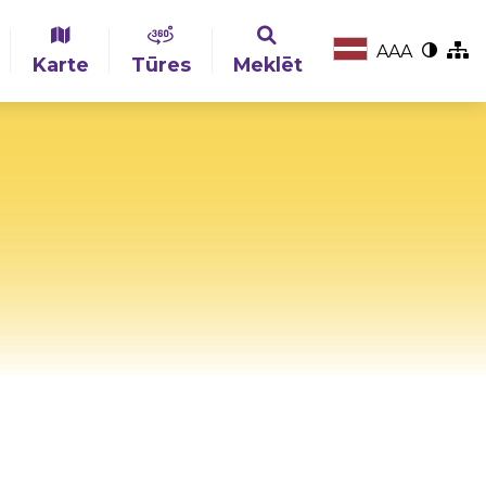
A
A
A
Karte
Tūres
Meklēt