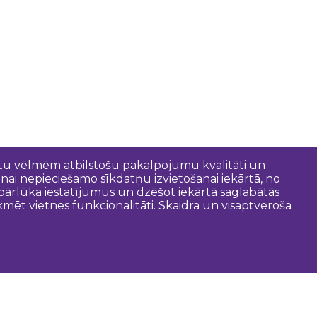
entu vēlmēm atbilstošu pakalpojumu kvalitāti un
anai nepieciešamo sīkdatņu izvietošanai iekārtā, no
t pārlūka iestatījumus un dzēšot iekārtā saglabātās
mēt vietnes funkcionalitāti. Skaidra un visaptveroša
oderīgi