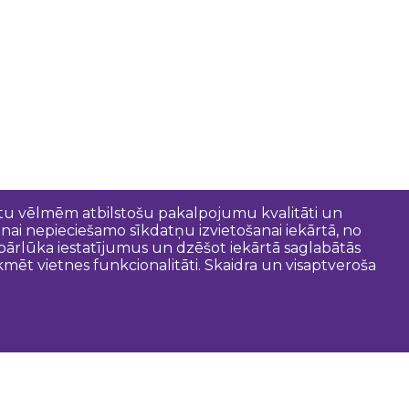
entu vēlmēm atbilstošu pakalpojumu kvalitāti un
anai nepieciešamo sīkdatņu izvietošanai iekārtā, no
t pārlūka iestatījumus un dzēšot iekārtā saglabātās
mēt vietnes funkcionalitāti. Skaidra un visaptveroša
oderīgi