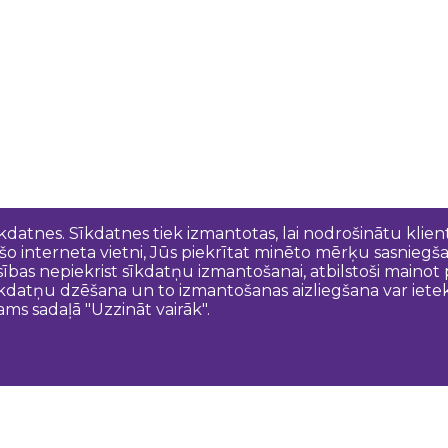
īkdatnes. Sīkdatnes tiek izmantotas, lai nodrošinātu kli
 šo interneta vietni, Jūs piekrītat minēto mērķu sasniegš
esības nepiekrist sīkdatņu izmantošanai, atbilstoši maino
kdatņu dzēšana un to izmantošanas aizliegšana var ietek
ams sadaļā "Uzzināt vairāk".
Sazinies ar mums
N