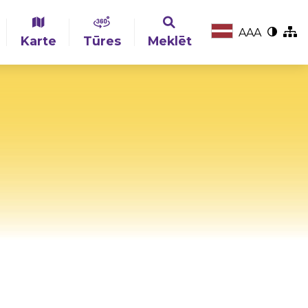
A
A
A
Karte
Tūres
Meklēt