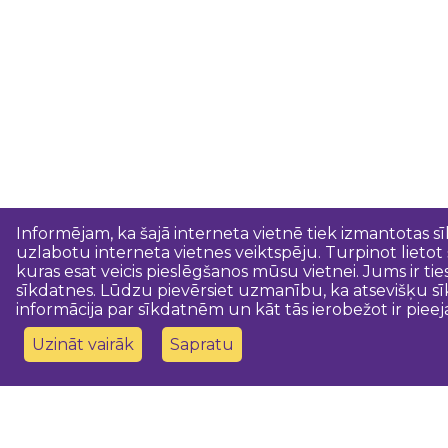
Informējam, ka šajā interneta vietnē tiek izmantotas s
uzlabotu interneta vietnes veiktspēju. Turpinot lietot
kuras esat veicis pieslēgšanos mūsu vietnei. Jums ir ti
sīkdatnes. Lūdzu pievērsiet uzmanību, ka atsevišķu sī
informācija par sīkdatnēm un kāt tās ierobežot ir pieej
Uzināt vairāk
Sapratu