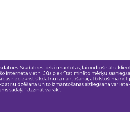
īkdatnes. Sīkdatnes tiek izmantotas, lai nodrošinātu kli
 šo interneta vietni, Jūs piekrītat minēto mērķu sasniegš
esības nepiekrist sīkdatņu izmantošanai, atbilstoši maino
kdatņu dzēšana un to izmantošanas aizliegšana var ietek
ams sadaļā "Uzzināt vairāk".
Sazinies ar mums
N