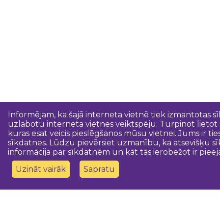
Informējam, ka šajā interneta vietnē tiek izmantotas s
uzlabotu interneta vietnes veiktspēju. Turpinot lietot
kuras esat veicis pieslēgšanos mūsu vietnei. Jums ir ti
sīkdatnes. Lūdzu pievērsiet uzmanību, ka atsevišķu sī
informācija par sīkdatnēm un kāt tās ierobežot ir pieej
Uzināt vairāk
Sapratu