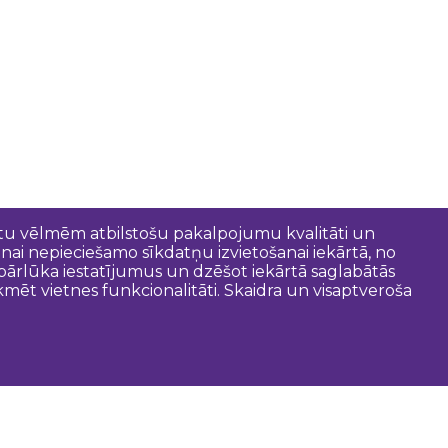
entu vēlmēm atbilstošu pakalpojumu kvalitāti un
anai nepieciešamo sīkdatņu izvietošanai iekārtā, no
t pārlūka iestatījumus un dzēšot iekārtā saglabātās
mēt vietnes funkcionalitāti. Skaidra un visaptveroša
oderīgi