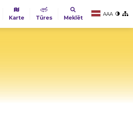
A
A
A
Karte
Tūres
Meklēt