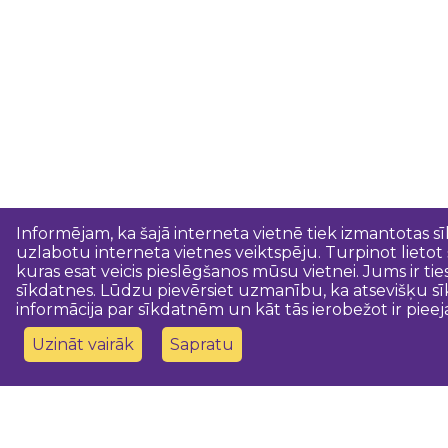
Informējam, ka šajā interneta vietnē tiek izmantotas s
uzlabotu interneta vietnes veiktspēju. Turpinot lietot
kuras esat veicis pieslēgšanos mūsu vietnei. Jums ir ti
sīkdatnes. Lūdzu pievērsiet uzmanību, ka atsevišķu sī
informācija par sīkdatnēm un kāt tās ierobežot ir pieej
Uzināt vairāk
Sapratu