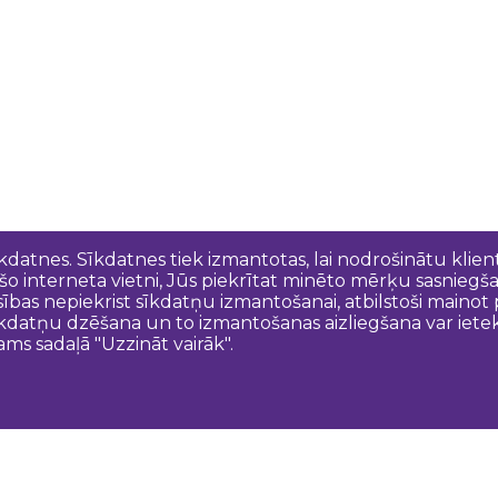
īkdatnes. Sīkdatnes tiek izmantotas, lai nodrošinātu kli
 šo interneta vietni, Jūs piekrītat minēto mērķu sasniegš
esības nepiekrist sīkdatņu izmantošanai, atbilstoši maino
kdatņu dzēšana un to izmantošanas aizliegšana var ietek
ams sadaļā "Uzzināt vairāk".
Sazinies ar mums
N