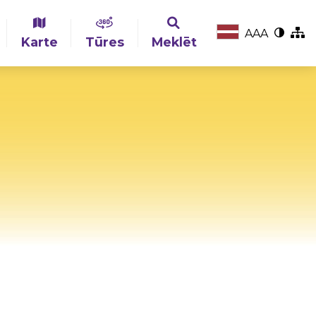
A
A
A
Karte
Tūres
Meklēt