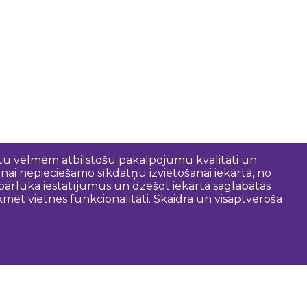
entu vēlmēm atbilstošu pakalpojumu kvalitāti un
anai nepieciešamo sīkdatņu izvietošanai iekārtā, no
t pārlūka iestatījumus un dzēšot iekārtā saglabātās
mēt vietnes funkcionalitāti. Skaidra un visaptveroša
oderīgi