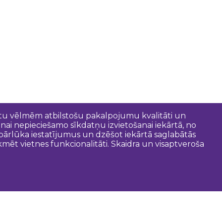
entu vēlmēm atbilstošu pakalpojumu kvalitāti un
anai nepieciešamo sīkdatņu izvietošanai iekārtā, no
t pārlūka iestatījumus un dzēšot iekārtā saglabātās
mēt vietnes funkcionalitāti. Skaidra un visaptveroša
oderīgi