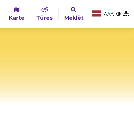
A
A
A
Karte
Tūres
Meklēt