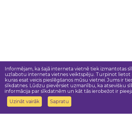
Informējam, ka šajā interneta vietnē tiek izmantotas s
uzlabotu interneta vietnes veiktspēju. Turpinot lietot
kuras esat veicis pieslēgšanos mūsu vietnei. Jums ir ti
sīkdatnes. Lūdzu pievērsiet uzmanību, ka atsevišķu sī
informācija par sīkdatnēm un kāt tās ierobežot ir pieej
Uzināt vairāk
Sapratu