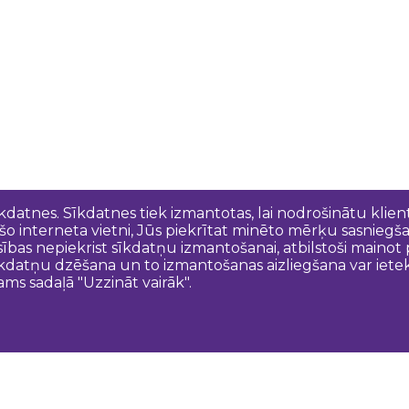
īkdatnes. Sīkdatnes tiek izmantotas, lai nodrošinātu kli
 šo interneta vietni, Jūs piekrītat minēto mērķu sasniegš
esības nepiekrist sīkdatņu izmantošanai, atbilstoši maino
kdatņu dzēšana un to izmantošanas aizliegšana var ietek
ams sadaļā "Uzzināt vairāk".
Sazinies ar mums
N