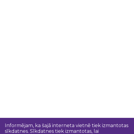
Informējam, ka šajā interneta vietnē tiek izmantotas
sīkdatnes. Sīkdatnes tiek izmantotas, lai