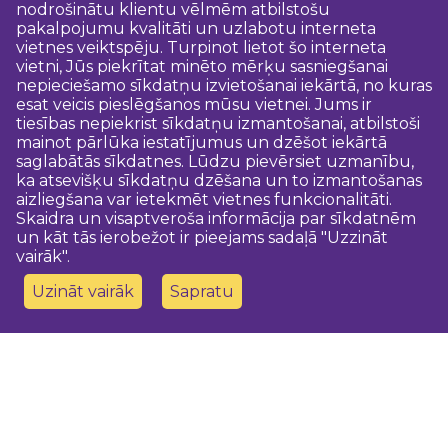
nodrošinātu klientu vēlmēm atbilstošu
pakalpojumu kvalitāti un uzlabotu interneta
vietnes veiktspēju. Turpinot lietot šo interneta
vietni, Jūs piekrītat minēto mērķu sasniegšanai
nepieciešamo sīkdatņu izvietošanai iekārtā, no kuras
esat veicis pieslēgšanos mūsu vietnei. Jums ir
tiesības nepiekrist sīkdatņu izmantošanai, atbilstoši
mainot pārlūka iestatījumus un dzēšot iekārtā
saglabātās sīkdatnes. Lūdzu pievērsiet uzmanību,
ka atsevišķu sīkdatņu dzēšana un to izmantošanas
aizliegšana var ietekmēt vietnes funkcionalitāti.
Skaidra un visaptveroša informācija par sīkdatnēm
un kāt tās ierobežot ir pieejams sadaļā "Uzzināt
vairāk".
Uzināt vairāk
Sapratu