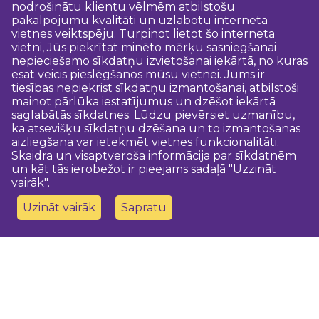
nodrošinātu klientu vēlmēm atbilstošu
pakalpojumu kvalitāti un uzlabotu interneta
vietnes veiktspēju. Turpinot lietot šo interneta
vietni, Jūs piekrītat minēto mērķu sasniegšanai
nepieciešamo sīkdatņu izvietošanai iekārtā, no kuras
esat veicis pieslēgšanos mūsu vietnei. Jums ir
tiesības nepiekrist sīkdatņu izmantošanai, atbilstoši
mainot pārlūka iestatījumus un dzēšot iekārtā
saglabātās sīkdatnes. Lūdzu pievērsiet uzmanību,
ka atsevišķu sīkdatņu dzēšana un to izmantošanas
aizliegšana var ietekmēt vietnes funkcionalitāti.
Skaidra un visaptveroša informācija par sīkdatnēm
un kāt tās ierobežot ir pieejams sadaļā "Uzzināt
vairāk".
Uzināt vairāk
Sapratu