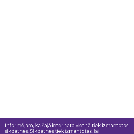
Informējam, ka šajā interneta vietnē tiek izmantotas
sīkdatnes. Sīkdatnes tiek izmantotas, lai