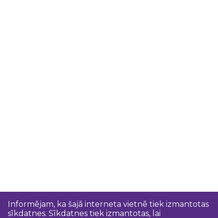
Informējam, ka šajā interneta vietnē tiek izmantotas
sīkdatnes. Sīkdatnes tiek izmantotas, lai