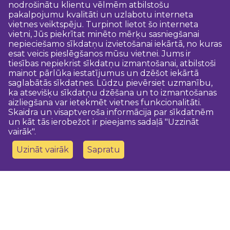
nodrošinātu klientu vēlmēm atbilstošu
pakalpojumu kvalitāti un uzlabotu interneta
vietnes veiktspēju. Turpinot lietot šo interneta
vietni, Jūs piekrītat minēto mērķu sasniegšanai
nepieciešamo sīkdatņu izvietošanai iekārtā, no kuras
esat veicis pieslēgšanos mūsu vietnei. Jums ir
tiesības nepiekrist sīkdatņu izmantošanai, atbilstoši
mainot pārlūka iestatījumus un dzēšot iekārtā
saglabātās sīkdatnes. Lūdzu pievērsiet uzmanību,
ka atsevišķu sīkdatņu dzēšana un to izmantošanas
aizliegšana var ietekmēt vietnes funkcionalitāti.
Skaidra un visaptveroša informācija par sīkdatnēm
un kāt tās ierobežot ir pieejams sadaļā "Uzzināt
vairāk".
Uzināt vairāk
Sapratu