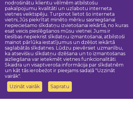
nodrošinātu klientu vēlmēm atbilstošu
pakalpojumu kvalitāti un uzlabotu interneta
vietnes veiktspēju. Turpinot lietot šo interneta
vietni, Jūs piekrītat minēto mērķu sasniegšanai
nepieciešamo sīkdatņu izvietošanai iekārtā, no kuras
esat veicis pieslēgšanos mūsu vietnei. Jums ir
tiesības nepiekrist sīkdatņu izmantošanai, atbilstoši
mainot pārlūka iestatījumus un dzēšot iekārtā
saglabātās sīkdatnes. Lūdzu pievērsiet uzmanību,
ka atsevišķu sīkdatņu dzēšana un to izmantošanas
aizliegšana var ietekmēt vietnes funkcionalitāti.
Skaidra un visaptveroša informācija par sīkdatnēm
un kāt tās ierobežot ir pieejams sadaļā "Uzzināt
vairāk".
Uzināt vairāk
Sapratu