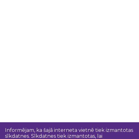
Informējam, ka šajā interneta vietnē tiek izmantotas
sīkdatnes. Sīkdatnes tiek izmantotas, lai