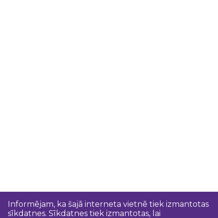
Informējam, ka šajā interneta vietnē tiek izmantotas
sīkdatnes. Sīkdatnes tiek izmantotas, lai