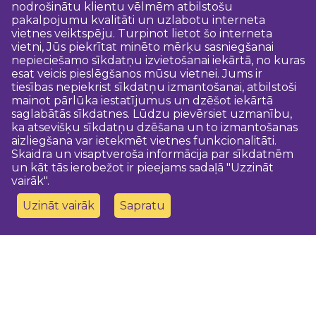
nodrošinātu klientu vēlmēm atbilstošu
pakalpojumu kvalitāti un uzlabotu interneta
vietnes veiktspēju. Turpinot lietot šo interneta
vietni, Jūs piekrītat minēto mērķu sasniegšanai
nepieciešamo sīkdatņu izvietošanai iekārtā, no kuras
esat veicis pieslēgšanos mūsu vietnei. Jums ir
tiesības nepiekrist sīkdatņu izmantošanai, atbilstoši
mainot pārlūka iestatījumus un dzēšot iekārtā
saglabātās sīkdatnes. Lūdzu pievērsiet uzmanību,
ka atsevišķu sīkdatņu dzēšana un to izmantošanas
aizliegšana var ietekmēt vietnes funkcionalitāti.
Skaidra un visaptveroša informācija par sīkdatnēm
un kāt tās ierobežot ir pieejams sadaļā "Uzzināt
vairāk".
Uzināt vairāk
Sapratu