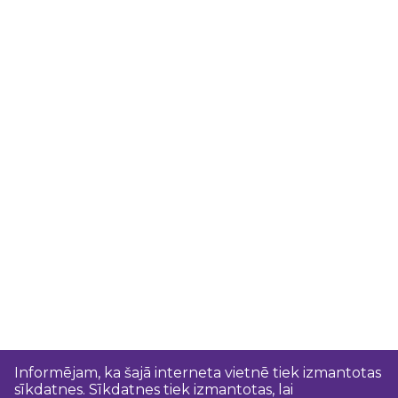
Informējam, ka šajā interneta vietnē tiek izmantotas
sīkdatnes. Sīkdatnes tiek izmantotas, lai