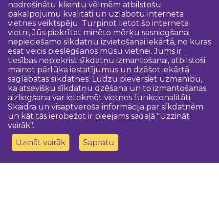
nodrošinātu klientu vēlmēm atbilstošu
pakalpojumu kvalitāti un uzlabotu interneta
vietnes veiktspēju. Turpinot lietot šo interneta
vietni, Jūs piekrītat minēto mērķu sasniegšanai
nepieciešamo sīkdatņu izvietošanai iekārtā, no kuras
esat veicis pieslēgšanos mūsu vietnei. Jums ir
tiesības nepiekrist sīkdatņu izmantošanai, atbilstoši
mainot pārlūka iestatījumus un dzēšot iekārtā
saglabātās sīkdatnes. Lūdzu pievērsiet uzmanību,
ka atsevišķu sīkdatņu dzēšana un to izmantošanas
aizliegšana var ietekmēt vietnes funkcionalitāti.
Skaidra un visaptveroša informācija par sīkdatnēm
un kāt tās ierobežot ir pieejams sadaļā "Uzzināt
vairāk".
Uzināt vairāk
Sapratu