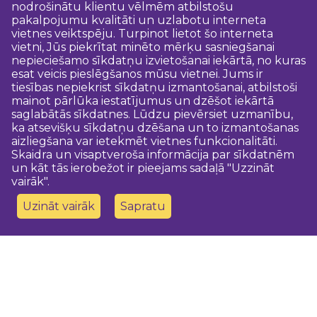
nodrošinātu klientu vēlmēm atbilstošu
pakalpojumu kvalitāti un uzlabotu interneta
vietnes veiktspēju. Turpinot lietot šo interneta
vietni, Jūs piekrītat minēto mērķu sasniegšanai
nepieciešamo sīkdatņu izvietošanai iekārtā, no kuras
esat veicis pieslēgšanos mūsu vietnei. Jums ir
tiesības nepiekrist sīkdatņu izmantošanai, atbilstoši
mainot pārlūka iestatījumus un dzēšot iekārtā
saglabātās sīkdatnes. Lūdzu pievērsiet uzmanību,
ka atsevišķu sīkdatņu dzēšana un to izmantošanas
aizliegšana var ietekmēt vietnes funkcionalitāti.
Skaidra un visaptveroša informācija par sīkdatnēm
un kāt tās ierobežot ir pieejams sadaļā "Uzzināt
vairāk".
Uzināt vairāk
Sapratu