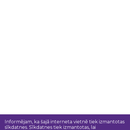
Informējam, ka šajā interneta vietnē tiek izmantotas
sīkdatnes. Sīkdatnes tiek izmantotas, lai