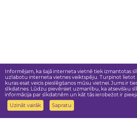
Informējam, ka šajā interneta vietnē tiek izmantotas s
uzlabotu interneta vietnes veiktspēju. Turpinot lietot
kuras esat veicis pieslēgšanos mūsu vietnei. Jums ir ti
sīkdatnes. Lūdzu pievērsiet uzmanību, ka atsevišķu sī
informācija par sīkdatnēm un kāt tās ierobežot ir pieej
Uzināt vairāk
Sapratu