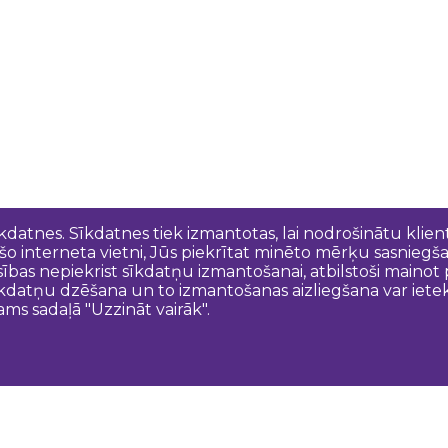
īkdatnes. Sīkdatnes tiek izmantotas, lai nodrošinātu kli
 šo interneta vietni, Jūs piekrītat minēto mērķu sasniegš
esības nepiekrist sīkdatņu izmantošanai, atbilstoši maino
kdatņu dzēšana un to izmantošanas aizliegšana var ietek
ams sadaļā "Uzzināt vairāk".
Sazinies ar mums
N