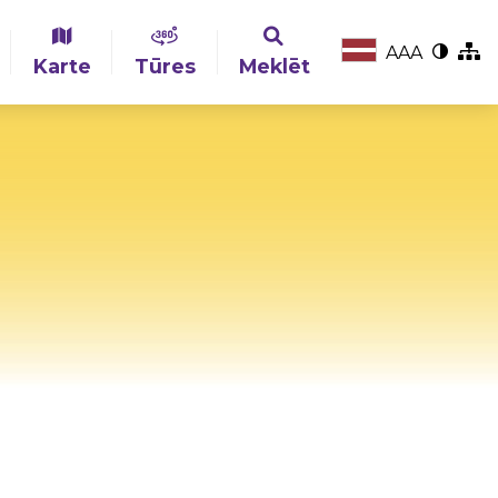
A
A
A
Karte
Tūres
Meklēt