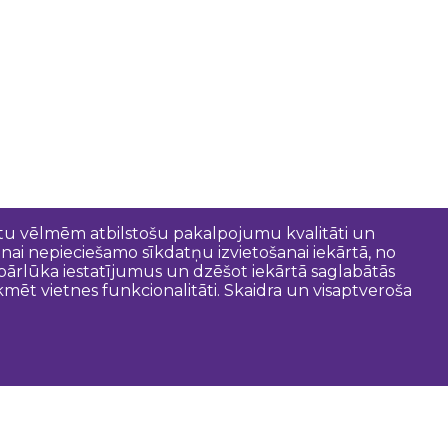
entu vēlmēm atbilstošu pakalpojumu kvalitāti un
anai nepieciešamo sīkdatņu izvietošanai iekārtā, no
t pārlūka iestatījumus un dzēšot iekārtā saglabātās
mēt vietnes funkcionalitāti. Skaidra un visaptveroša
oderīgi