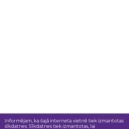
Informējam, ka šajā interneta vietnē tiek izmantotas
sīkdatnes. Sīkdatnes tiek izmantotas, lai