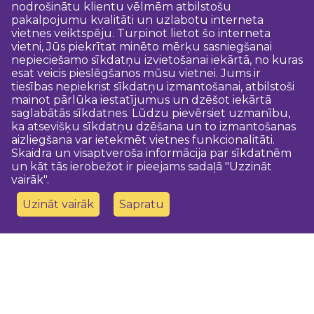
nodrošinātu klientu vēlmēm atbilstošu
pakalpojumu kvalitāti un uzlabotu interneta
vietnes veiktspēju. Turpinot lietot šo interneta
vietni, Jūs piekrītat minēto mērķu sasniegšanai
nepieciešamo sīkdatņu izvietošanai iekārtā, no kuras
esat veicis pieslēgšanos mūsu vietnei. Jums ir
tiesības nepiekrist sīkdatņu izmantošanai, atbilstoši
mainot pārlūka iestatījumus un dzēšot iekārtā
saglabātās sīkdatnes. Lūdzu pievērsiet uzmanību,
ka atsevišķu sīkdatņu dzēšana un to izmantošanas
aizliegšana var ietekmēt vietnes funkcionalitāti.
Skaidra un visaptveroša informācija par sīkdatnēm
un kāt tās ierobežot ir pieejams sadaļā "Uzzināt
vairāk".
Uzināt vairāk
Sapratu