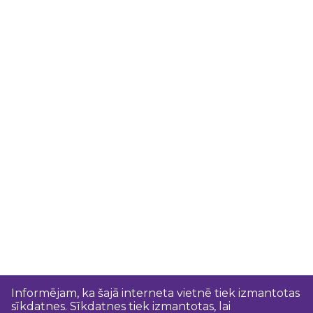
Informējam, ka šajā interneta vietnē tiek izmantotas
sīkdatnes. Sīkdatnes tiek izmantotas, lai