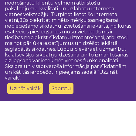
nodrošinātu klientu vēlmēm atbilstošu
pakalpojumu kvalitāti un uzlabotu interneta
vietnes veiktspēju. Turpinot lietot šo interneta
vietni, Jūs piekrītat minēto mērķu sasniegšanai
nepieciešamo sīkdatņu izvietošanai iekārtā, no kuras
esat veicis pieslēgšanos mūsu vietnei. Jums ir
tiesības nepiekrist sīkdatņu izmantošanai, atbilstoši
mainot pārlūka iestatījumus un dzēšot iekārtā
saglabātās sīkdatnes. Lūdzu pievērsiet uzmanību,
ka atsevišķu sīkdatņu dzēšana un to izmantošanas
aizliegšana var ietekmēt vietnes funkcionalitāti.
Skaidra un visaptveroša informācija par sīkdatnēm
un kāt tās ierobežot ir pieejams sadaļā "Uzzināt
vairāk".
Uzināt vairāk
Sapratu