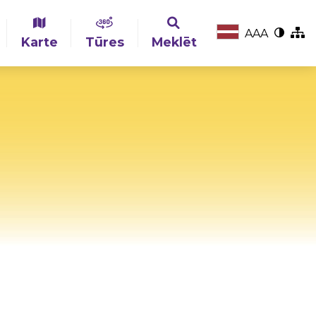
A
A
A
Karte
Tūres
Meklēt