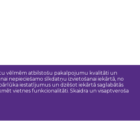
entu vēlmēm atbilstošu pakalpojumu kvalitāti un
anai nepieciešamo sīkdatņu izvietošanai iekārtā, no
t pārlūka iestatījumus un dzēšot iekārtā saglabātās
mēt vietnes funkcionalitāti. Skaidra un visaptveroša
oderīgi