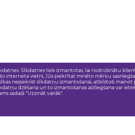
īkdatnes. Sīkdatnes tiek izmantotas, lai nodrošinātu kli
 šo interneta vietni, Jūs piekrītat minēto mērķu sasniegš
esības nepiekrist sīkdatņu izmantošanai, atbilstoši maino
kdatņu dzēšana un to izmantošanas aizliegšana var ietek
ams sadaļā "Uzzināt vairāk".
Sazinies ar mums
N