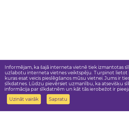
Informējam, ka šajā interneta vietnē tiek izmantotas s
uzlabotu interneta vietnes veiktspēju. Turpinot lietot
kuras esat veicis pieslēgšanos mūsu vietnei. Jums ir ti
sīkdatnes. Lūdzu pievērsiet uzmanību, ka atsevišķu sī
informācija par sīkdatnēm un kāt tās ierobežot ir pieej
Uzināt vairāk
Sapratu