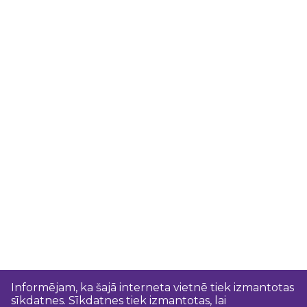
Informējam, ka šajā interneta vietnē tiek izmantotas
sīkdatnes. Sīkdatnes tiek izmantotas, lai