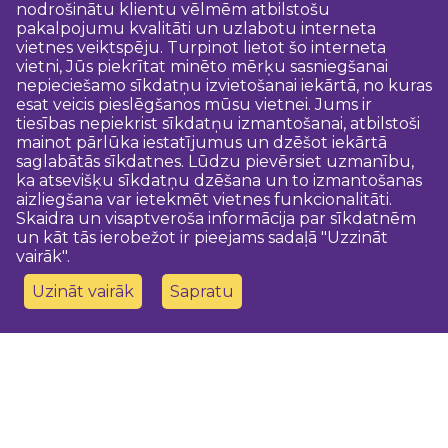
nodrošinātu klientu vēlmēm atbilstošu
pakalpojumu kvalitāti un uzlabotu interneta
vietnes veiktspēju. Turpinot lietot šo interneta
vietni, Jūs piekrītat minēto mērķu sasniegšanai
nepieciešamo sīkdatņu izvietošanai iekārtā, no kuras
esat veicis pieslēgšanos mūsu vietnei. Jums ir
tiesības nepiekrist sīkdatņu izmantošanai, atbilstoši
mainot pārlūka iestatījumus un dzēšot iekārtā
saglabātās sīkdatnes. Lūdzu pievērsiet uzmanību,
ka atsevišķu sīkdatņu dzēšana un to izmantošanas
aizliegšana var ietekmēt vietnes funkcionalitāti.
Skaidra un visaptveroša informācija par sīkdatnēm
un kāt tās ierobežot ir pieejams sadaļā "Uzzināt
vairāk".
Uzināt vairāk
Sapratu