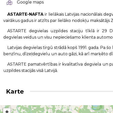
Google maps
ASTARTE-NAFTA
ir lielākais Latvijas nacionālais deg
vairākus gadus ir atzīts par lielāko nodokļu maksātājs
ASTARTE degvielas uzpildes staciju tīklā ir 29 D
degvielas veidus un visu nepieciešamo klienta automobi
Latvijas degvielas tirgū strādā kopš 1991. gada. Pa šo l
benzīnu, dīzeļdegvielu un auto gāzi, kā arī marķēto d
ASTARTE pamatvērtības ir kvalitatīva degviela un pak
uzpildes stacijās visā Latvijā.
Karte
+