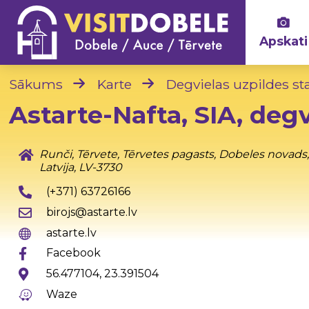
Apskati
Sākums
Karte
Degvielas uzpildes st
Astarte-Nafta, SIA, degv
Runči, Tērvete, Tērvetes pagasts, Dobeles novads
Latvija, LV-3730
(+371) 63726166
birojs@astarte.lv
astarte.lv
Facebook
56.477104, 23.391504
Waze