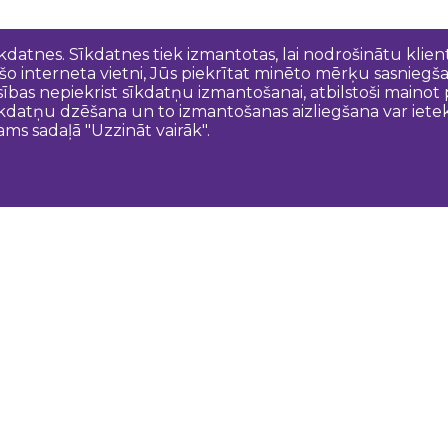
īkdatnes. Sīkdatnes tiek izmantotas, lai nodrošinātu kli
 šo interneta vietni, Jūs piekrītat minēto mērķu sasniegš
esības nepiekrist sīkdatņu izmantošanai, atbilstoši maino
kdatņu dzēšana un to izmantošanas aizliegšana var ietek
ams sadaļā "Uzzināt vairāk".
Sazinies ar mums
N
Dobeles novada TIC
turisms@dobele.lv
(+371) 28675118
Dobeles Amatu māja, Baznīcas iela 8, Dobele
Auces TIP