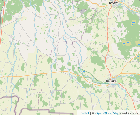
Leaflet
| ©
OpenStreetMap
contributors