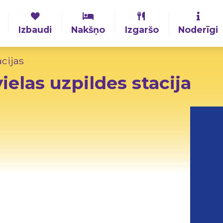
Izbaudi
Nakšņo
Izgaršo
Noderīgi
acijas
ielas uzpildes stacija
,