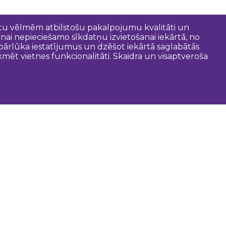
entu vēlmēm atbilstošu pakalpojumu kvalitāti un
anai nepieciešamo sīkdatņu izvietošanai iekārtā, no
t pārlūka iestatījumus un dzēšot iekārtā saglabātās
mēt vietnes funkcionalitāti. Skaidra un visaptveroša
oderīgi
Dobeles novada pašvaldība
Zemgales tūrisma lapa
Latvijas tūrisma lapa
Tūrisma informācijas centri
Gida pakalpojumi
Kartes un brošūras