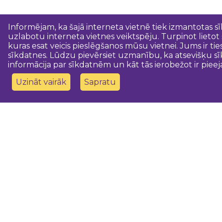
Informējam, ka šajā interneta vietnē tiek izmantotas s
uzlabotu interneta vietnes veiktspēju. Turpinot lietot
kuras esat veicis pieslēgšanos mūsu vietnei. Jums ir ti
sīkdatnes. Lūdzu pievērsiet uzmanību, ka atsevišķu sī
informācija par sīkdatnēm un kāt tās ierobežot ir pieej
Uzināt vairāk
Sapratu