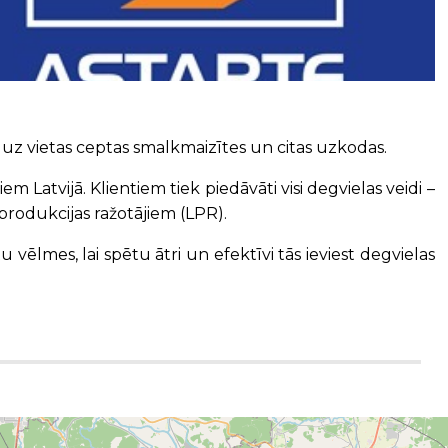
 uz vietas ceptas smalkmaizītes un citas uzkodas.
em Latvijā. Klientiem tiek piedāvāti visi degvielas veidi –
produkcijas ražotājiem (LPR).
ēlmes, lai spētu ātri un efektīvi tās ieviest degvielas