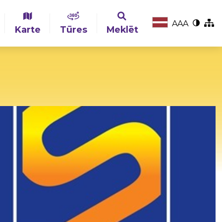
A
A
A
Karte
Tūres
Meklēt