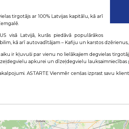
vielas tirgotājs ar 100% Latvijas kapitālu, kā arī
 Zemgalē.
US visā Latvijā, kurās piedāvā populārākos
lim, kā arī autovadītājam – Kafiju un karstos dzērienus,
aiku ir kļuvuši par vienu no lielākajiem degvielas tirgotāji
īzeļdegvielu apkurei un dīzeļdegvielu lauksaimniecības 
alpojumi. ASTARTE Vienmēr cenšas izprast savu klientu v