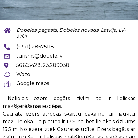
Dobeles pagasts, Dobeles novads, Latvija, LV-
3701
(+371) 28675118
turisms@dobele.lv
56.665428, 23.289038
Waze
Google maps
Nelielais ezers bagāts zivīm, te ir lieliskas
makšķerēšanas iespējas.
Gaurata ezers atrodas skaistu pakalnu un jauktu
mežu ielokā. Tā platība ir 13,8 ha, bet lielākais dziļums
15,5 m. No ezera iztek Gauratas upīte. Ezers bagāts ar
zivīm, un šeit ir lieliskas makšķerēšanas iespējas gan