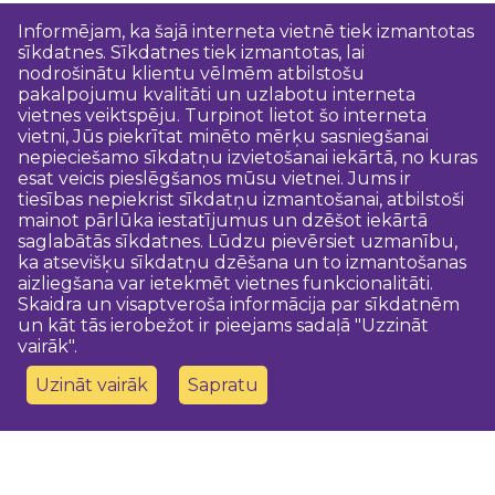
Informējam, ka šajā interneta vietnē tiek izmantotas
sīkdatnes. Sīkdatnes tiek izmantotas, lai
nodrošinātu klientu vēlmēm atbilstošu
pakalpojumu kvalitāti un uzlabotu interneta
vietnes veiktspēju. Turpinot lietot šo interneta
vietni, Jūs piekrītat minēto mērķu sasniegšanai
nepieciešamo sīkdatņu izvietošanai iekārtā, no kuras
esat veicis pieslēgšanos mūsu vietnei. Jums ir
tiesības nepiekrist sīkdatņu izmantošanai, atbilstoši
mainot pārlūka iestatījumus un dzēšot iekārtā
saglabātās sīkdatnes. Lūdzu pievērsiet uzmanību,
ka atsevišķu sīkdatņu dzēšana un to izmantošanas
aizliegšana var ietekmēt vietnes funkcionalitāti.
Skaidra un visaptveroša informācija par sīkdatnēm
un kāt tās ierobežot ir pieejams sadaļā "Uzzināt
vairāk".
Uzināt vairāk
Sapratu