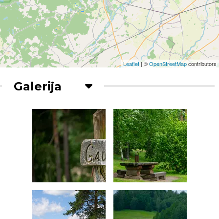
Leaflet
| ©
OpenStreetMap
contributors
Galerija