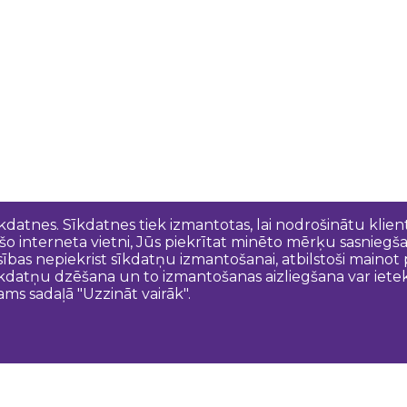
īkdatnes. Sīkdatnes tiek izmantotas, lai nodrošinātu kli
 šo interneta vietni, Jūs piekrītat minēto mērķu sasniegš
esības nepiekrist sīkdatņu izmantošanai, atbilstoši maino
kdatņu dzēšana un to izmantošanas aizliegšana var ietek
ams sadaļā "Uzzināt vairāk".