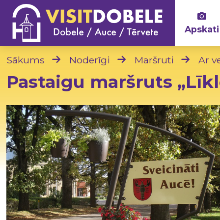
Apskati
Sākums
Noderīgi
Maršruti
Ar v
Pastaigu maršruts „Līkl