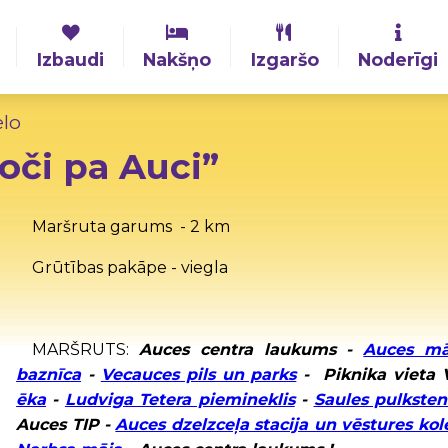
Izbaudi
Nakšņo
Izgaršo
Noderīgi
elo
oči pa Auci”
Maršruta garums - 2 km
Grūtības pakāpe - viegla
MARŠRUTS:
Auces centra laukums -
Auces māj
baznīca
-
Vecauces pils un parks
- Piknika vieta 
ēka
-
Ludviga Tetera piemineklis
-
Saules pulksten
Auces TIP -
Auces dzelzceļa stacija un vēstures kol