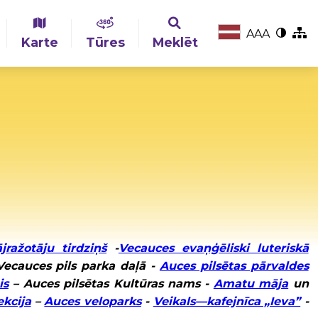
A
A
A
Karte
Tūres
Meklēt
ražotāju tirdziņš
-
Vecauces evaņģēliski luteriskā
Vecauces pils parka daļā -
Auces pilsētas pārvaldes
is
– Auces pilsētas Kultūras nams -
Amatu māja
un
ekcija
–
Auces veloparks
-
Veikals—kafejnīca „Ieva”
-