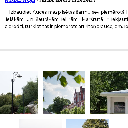
Narbsa māja
- Auces centra laukums !
Izbaudiet Auces mazpilsētas šarmu sev piemērotā l
lielākām un šaurākām ieliņām. Maršrutā ir iekļaut
pieredzi, turklāt tas ir piemērots arī riteņbraucējiem. 