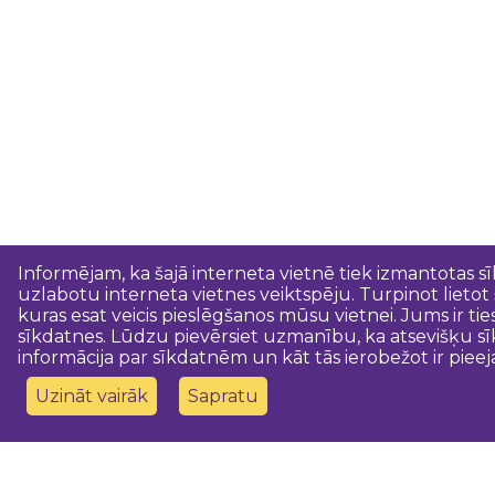
Informējam, ka šajā interneta vietnē tiek izmantotas s
uzlabotu interneta vietnes veiktspēju. Turpinot lietot
kuras esat veicis pieslēgšanos mūsu vietnei. Jums ir ti
sīkdatnes. Lūdzu pievērsiet uzmanību, ka atsevišķu sī
informācija par sīkdatnēm un kāt tās ierobežot ir pieej
Uzināt vairāk
Sapratu