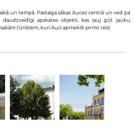
aikā un tempā. Pastaiga sākas Auces centrā un ved pa
i daudzveidīgi apskates objekti, kas ļauj gūt jauku
Iesakām tūristiem, kuri Auci apmeklē pirmo reizi.