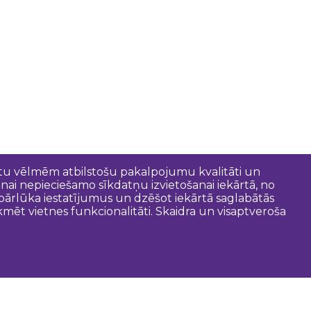
entu vēlmēm atbilstošu pakalpojumu kvalitāti un
anai nepieciešamo sīkdatņu izvietošanai iekārtā, no
t pārlūka iestatījumus un dzēšot iekārtā saglabātās
mēt vietnes funkcionalitāti. Skaidra un visaptveroša