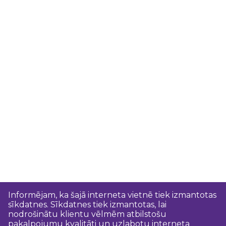
Informējam, ka šajā interneta vietnē tiek izmantotas
sīkdatnes. Sīkdatnes tiek izmantotas, lai
nodrošinātu klientu vēlmēm atbilstošu
pakalpojumu kvalitāti un uzlabotu interneta