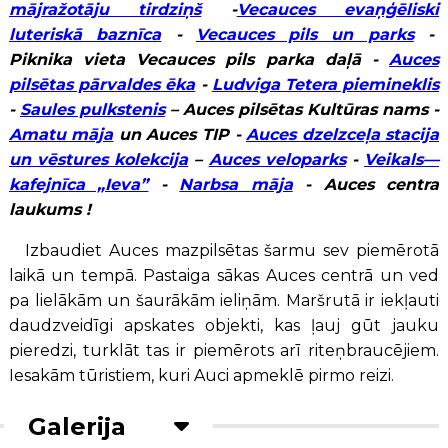
mājražotāju tirdziņš
-
Vecauces evaņģēliski
luteriskā baznīca
-
Vecauces pils un parks
-
Piknika vieta Vecauces pils parka daļā -
Auces
pilsētas pārvaldes ēka
-
Ludviga Tetera piemineklis
-
Saules pulkstenis
– Auces pilsētas Kultūras nams -
Amatu māja
un Auces TIP -
Auces dzelzceļa stacija
un vēstures kolekcija
–
Auces veloparks
-
Veikals—
kafejnīca „Ieva”
-
Narbsa māja
- Auces centra
laukums !
Izbaudiet Auces mazpilsētas šarmu sev piemērotā
laikā un tempā. Pastaiga sākas Auces centrā un ved
pa lielākām un šaurākām ieliņām. Maršrutā ir iekļauti
daudzveidīgi apskates objekti, kas ļauj gūt jauku
pieredzi, turklāt tas ir piemērots arī riteņbraucējiem.
Iesakām tūristiem, kuri Auci apmeklē pirmo reizi.
Galerija