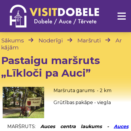
Sākums
Noderīgi
Maršruti
Ar
kājām
Pastaigu maršruts
„Līkloči pa Auci”
Maršruta garums - 2 km
Grūtības pakāpe - viegla
MARŠRUTS:
Auces centra laukums -
Auces