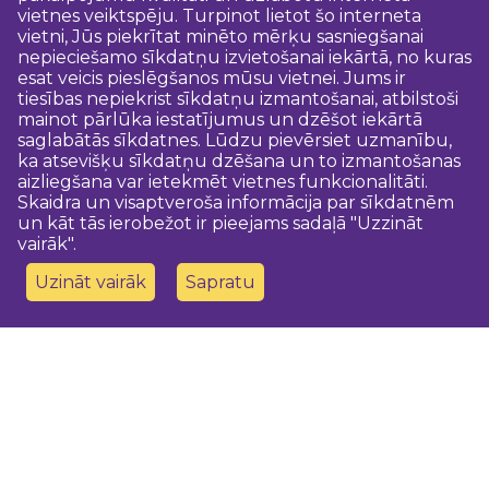
vietnes veiktspēju. Turpinot lietot šo interneta
vietni, Jūs piekrītat minēto mērķu sasniegšanai
nepieciešamo sīkdatņu izvietošanai iekārtā, no kuras
esat veicis pieslēgšanos mūsu vietnei. Jums ir
tiesības nepiekrist sīkdatņu izmantošanai, atbilstoši
mainot pārlūka iestatījumus un dzēšot iekārtā
saglabātās sīkdatnes. Lūdzu pievērsiet uzmanību,
ka atsevišķu sīkdatņu dzēšana un to izmantošanas
aizliegšana var ietekmēt vietnes funkcionalitāti.
Skaidra un visaptveroša informācija par sīkdatnēm
un kāt tās ierobežot ir pieejams sadaļā "Uzzināt
vairāk".
Uzināt vairāk
Sapratu
Sazinies ar mums