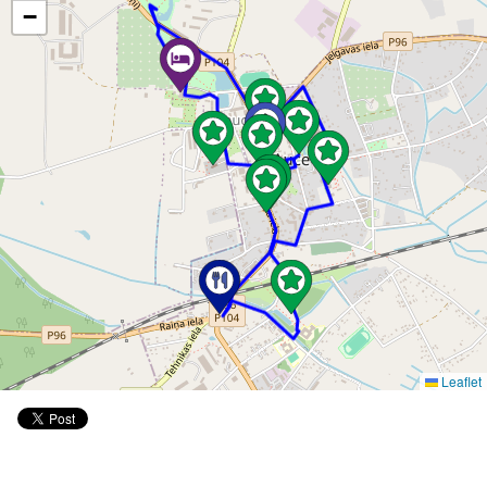
−
Leaflet