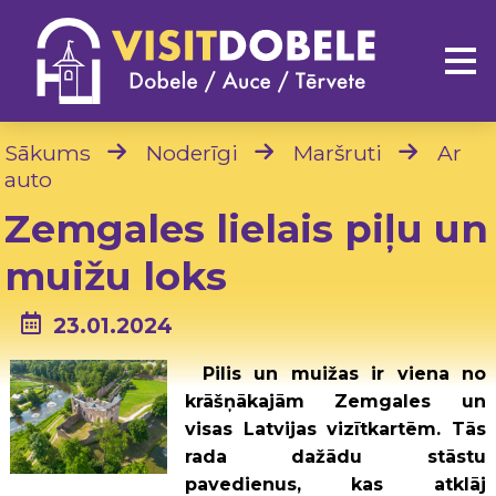
Sākums
Noderīgi
Maršruti
Ar
auto
Zemgales lielais piļu un
muižu loks
23.01.2024
Pilis un muižas ir viena no
krāšņākajām Zemgales un
visas Latvijas vizītkartēm. Tās
rada dažādu stāstu
pavedienus, kas atklāj