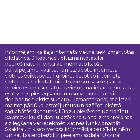
Informējam, ka šajā interneta vietnē tiek izmantotas
sīkdatnes. Sīkdatnes tiek izmantotas, lai
nodrošinātu klientu vēlmēm atbilstošu
pakalpojumu kvalitāti un uzlabotu interneta
vietnes veiktspēju. Turpinot lietot šo interneta
vietni, Jūs piekrītat minēto mērķu sasniegšanai
nepieciešamo sīkdatņu izvietošanai iekārtā, no kuras
esat veicis pieslēgšanos mūsu vietnei. Jums ir
tiesības nepiekrist sīkdatņu izmantošanai, atbilstoši
mainot pārlūka iestatījumus un dzēšot iekārtā
saglabātās sīkdatnes. Lūdzu pievērsiet uzmanību,
ka atsevišķu sīkdatņu dzēšana un to izmantošanas
aizliegšana var ietekmēt vietnes funkcionalitāti.
Skaidra un visaptveroša informācija par sīkdatnēm
un kāt tās ierobežot ir pieejams sadaļā "Uzzināt