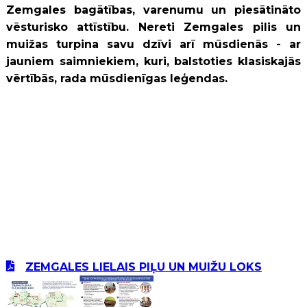
Zemgales bagātības, varenumu un piesātināto
vēsturisko attīstību. Nereti Zemgales pilis un
muižas turpina savu dzīvi arī mūsdienās - ar
jauniem saimniekiem, kuri, balstoties klasiskajās
vērtībās, rada mūsdienīgas leģendas.
ZEMGALES LIELAIS PIĻU UN MUIŽU LOKS