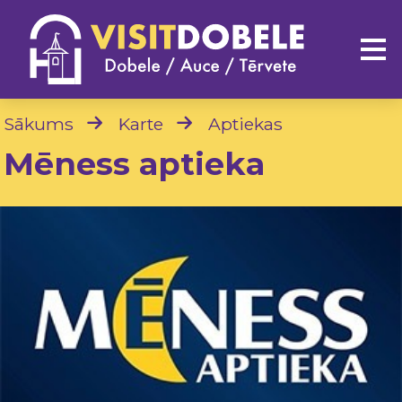
Sākums
Karte
Aptiekas
Mēness aptieka