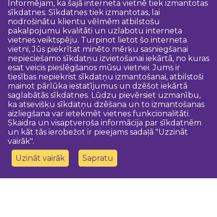
Informējam, ka šajā interneta vietnē tiek izmantotas
sīkdatnes. Sīkdatnes tiek izmantotas, lai
nodrošinātu klientu vēlmēm atbilstošu
pakalpojumu kvalitāti un uzlabotu interneta
vietnes veiktspēju. Turpinot lietot šo interneta
vietni, Jūs piekrītat minēto mērķu sasniegšanai
nepieciešamo sīkdatņu izvietošanai iekārtā, no kuras
esat veicis pieslēgšanos mūsu vietnei. Jums ir
tiesības nepiekrist sīkdatņu izmantošanai, atbilstoši
mainot pārlūka iestatījumus un dzēšot iekārtā
saglabātās sīkdatnes. Lūdzu pievērsiet uzmanību,
ka atsevišķu sīkdatņu dzēšana un to izmantošanas
aizliegšana var ietekmēt vietnes funkcionalitāti.
Skaidra un visaptveroša informācija par sīkdatnēm
un kāt tās ierobežot ir pieejams sadaļā "Uzzināt
vairāk".
Uzināt vairāk
Sapratu