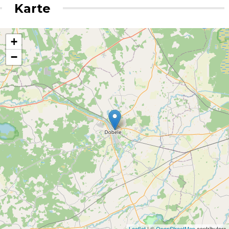
Karte
+
−
Leaflet
| ©
OpenStreetMap
contributors