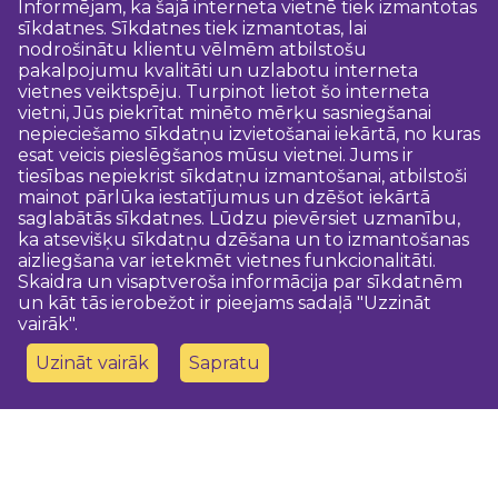
Informējam, ka šajā interneta vietnē tiek izmantotas
sīkdatnes. Sīkdatnes tiek izmantotas, lai
nodrošinātu klientu vēlmēm atbilstošu
pakalpojumu kvalitāti un uzlabotu interneta
vietnes veiktspēju. Turpinot lietot šo interneta
vietni, Jūs piekrītat minēto mērķu sasniegšanai
nepieciešamo sīkdatņu izvietošanai iekārtā, no kuras
esat veicis pieslēgšanos mūsu vietnei. Jums ir
tiesības nepiekrist sīkdatņu izmantošanai, atbilstoši
mainot pārlūka iestatījumus un dzēšot iekārtā
saglabātās sīkdatnes. Lūdzu pievērsiet uzmanību,
ka atsevišķu sīkdatņu dzēšana un to izmantošanas
aizliegšana var ietekmēt vietnes funkcionalitāti.
Skaidra un visaptveroša informācija par sīkdatnēm
un kāt tās ierobežot ir pieejams sadaļā "Uzzināt
vairāk".
Uzināt vairāk
Sapratu