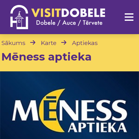
Sākums
Karte
Aptiekas
Mēness aptieka