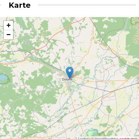
Karte
+
−
Leaflet
| ©
OpenStreetMap
contributors