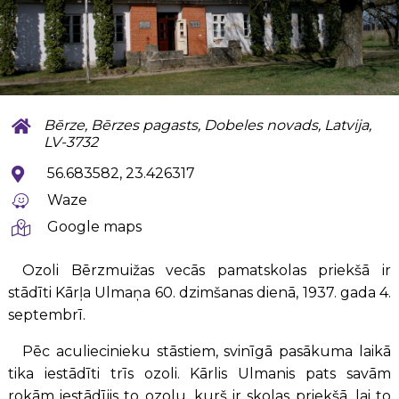
Bērze, Bērzes pagasts, Dobeles novads, Latvija,
LV-3732
56.683582, 23.426317
Waze
Google maps
Ozoli Bērzmuižas vecās pamatskolas priekšā ir
stādīti Kārļa Ulmaņa 60. dzimšanas dienā, 1937. gada 4.
septembrī.
Pēc aculiecinieku stāstiem, svinīgā pasākuma laikā
tika iestādīti trīs ozoli. Kārlis Ulmanis pats savām
rokām iestādījis to ozolu, kurš ir skolas priekšā, lai to