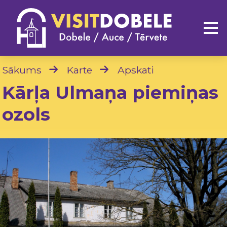
Sākums
Karte
Apskati
Kārļa Ulmaņa piemiņas
ozols