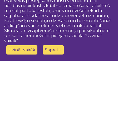
esat veicis pieslēgšanos mūsu vietnei. Jums ir
tiesības nepiekrist sīkdatņu izmantošanai, atbilstoši
mainot pārlūka iestatījumus un dzēšot iekārtā
saglabātās sīkdatnes. Lūdzu pievērsiet uzmanību,
ka atsevišķu sīkdatņu dzēšana un to izmantošanas
aizliegšana var ietekmēt vietnes funkcionalitāti.
Skaidra un visaptveroša informācija par sīkdatnēm
un kāt tās ierobežot ir pieejams sadaļā "Uzzināt
vairāk".
Uzināt vairāk
Sapratu
Sazinies ar mums
Dobeles novada TIC