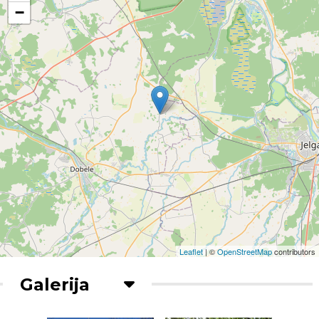
−
Leaflet
| ©
OpenStreetMap
contributors
Galerija