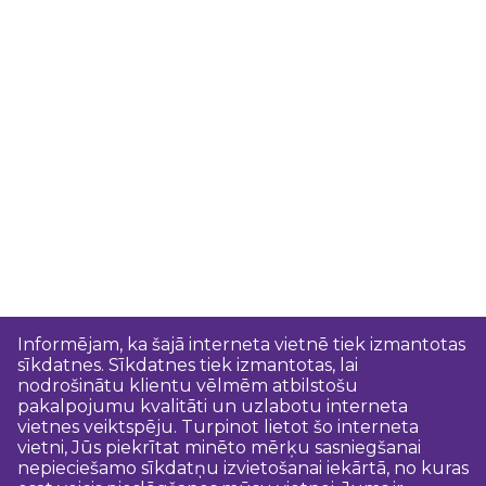
Informējam, ka šajā interneta vietnē tiek izmantotas
sīkdatnes. Sīkdatnes tiek izmantotas, lai
nodrošinātu klientu vēlmēm atbilstošu
pakalpojumu kvalitāti un uzlabotu interneta
vietnes veiktspēju. Turpinot lietot šo interneta
vietni, Jūs piekrītat minēto mērķu sasniegšanai
nepieciešamo sīkdatņu izvietošanai iekārtā, no kuras