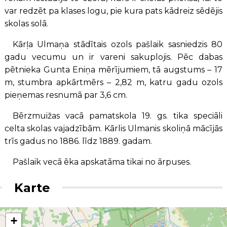
var redzēt pa klases logu, pie kura pats kādreiz sēdējis
skolas solā.
Kārļa Ulmaņa stādītais ozols pašlaik sasniedzis 80
gadu vecumu un ir vareni sakuplojis. Pēc dabas
pētnieka Gunta Eniņa mērījumiem, tā augstums – 17
m, stumbra apkārtmērs – 2,82 m, katru gadu ozols
pieņemas resnumā par 3,6 cm.
Bērzmuižas vacā pamatskola 19. gs. tika speciāli
celta skolas vajadzībām. Kārlis Ulmanis skoliņā mācījās
trīs gadus no 1886. līdz 1889. gadam.
Pašlaik vecā ēka apskatāma tikai no ārpuses.
Karte
+