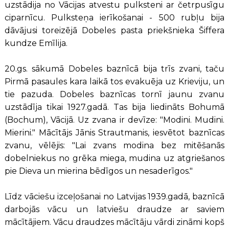
uzstādija no Vācijas atvestu pulksteni ar četrpusīgu
ciparnīcu. Pulksteņa ierīkošanai - 500 rubļu bija
dāvājusi toreizējā Dobeles pasta priekšnieka Šiffera
kundze Emīlija.
20.gs. sākumā Dobeles baznīcā bija trīs zvani, taču
Pirmā pasaules kara laikā tos evakuēja uz Krieviju, un
tie pazuda. Dobeles baznīcas tornī jaunu zvanu
uzstādīja tikai 1927.gadā. Tas bija liedināts Bohumā
(Bochum), Vācijā. Uz zvana ir devīze: "Modini. Mudini.
Mierini." Mācītājs Jānis Strautmanis, iesvētot baznīcas
zvanu, vēlējis: "Lai zvans modina bez mitēšanās
dobelniekus no grēka miega, mudina uz atgriešanos
pie Dieva un mierina bēdīgos un nesaderīgos."
Līdz vāciešu izceļošanai no Latvijas 1939.gadā, baznīcā
darbojās vācu un latviešu draudze ar saviem
mācītājiem. Vācu draudzes mācītāju vārdi zināmi kopš