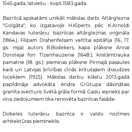
1545.gada, latviešu - kopš 1583.gada.
Baznīcā apskatāmi unikāli mākslas darbi. Altārglezna
"Golgāta", ko izgatavojis H.Kīperts pēc K.Arnoldi
Kandavas luterāņu baznīcas altārgleznas oriģināla
(1864.), Filipam Drahenfelsam veltītai epitāfija (16., 17.
gs. mija) autors B.Bodekers, kapa plāksne Annai
Dorotejai fon Tīzenhauzenai (1648.); kristāmtrauka
pamatne (18. gs.); piemiņas plāksne Pirmajā pasaules
karā un Latvijas brīvības cīņās kritušajiem draudzes
locekļiem (1925). Mākslas darbu klāstu 2013.gadā
papildināja advokāta Andra Grūtupa dāvinātais
granīta svečturis Svētā grāla formā. Gadu iepriekš par
viņa ziedojumiem tika renovēta baznīcas fasāde.
Dobeles luterāņu baznīca ir valsts nozīmes
arhitektūras piemineklis.