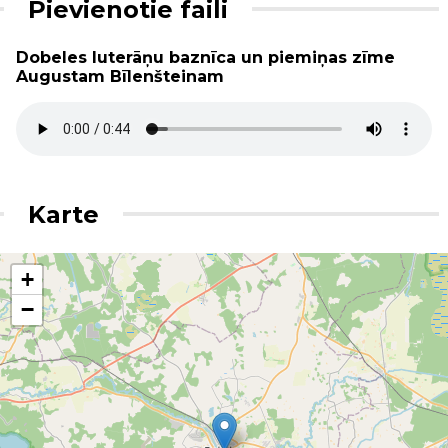
Pievienotie faili
Dobeles luterāņu baznīca un piemiņas zīme
Augustam Bīlenšteinam
Karte
+
−