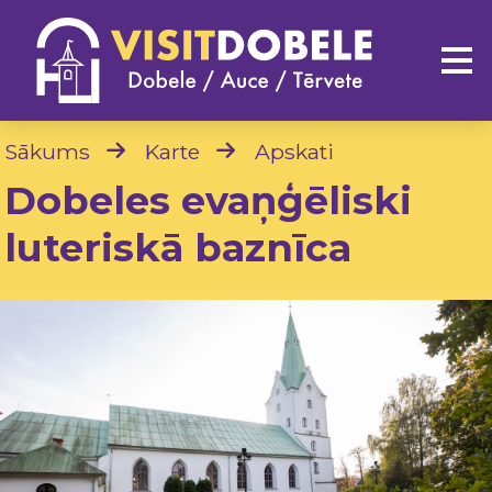
Sākums
Karte
Apskati
Dobeles evaņģēliski
luteriskā baznīca