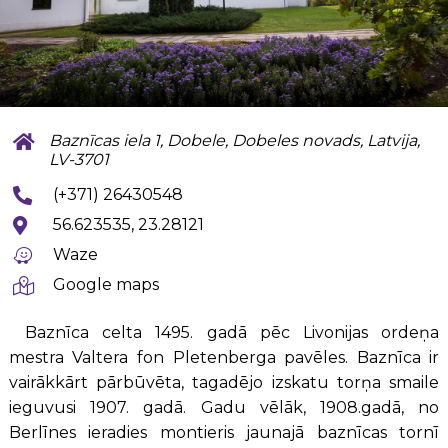
Baznīcas iela 1, Dobele, Dobeles novads, Latvija,
LV-3701
(+371) 26430548
56.623535, 23.28121
Waze
Google maps
Baznīca celta 1495. gadā pēc Livonijas ordeņa
mestra Valtera fon Pletenberga pavēles. Baznīca ir
vairākkārt pārbūvēta, tagadējo izskatu torņa smaile
ieguvusi 1907. gadā. Gadu vēlāk, 1908.gadā, no
Berlīnes ieradies montieris jaunajā baznīcas tornī