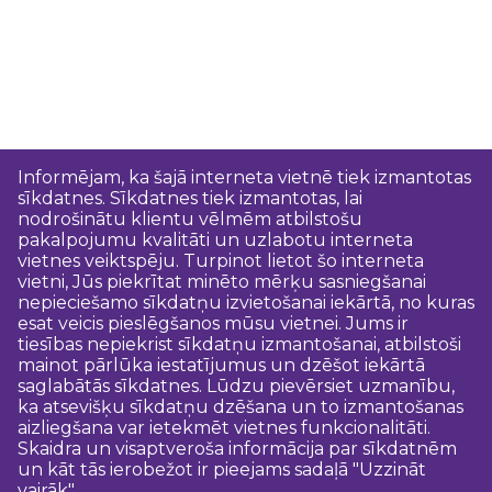
Informējam, ka šajā interneta vietnē tiek izmantotas
sīkdatnes. Sīkdatnes tiek izmantotas, lai
nodrošinātu klientu vēlmēm atbilstošu
pakalpojumu kvalitāti un uzlabotu interneta
vietnes veiktspēju. Turpinot lietot šo interneta
vietni, Jūs piekrītat minēto mērķu sasniegšanai
nepieciešamo sīkdatņu izvietošanai iekārtā, no kuras
esat veicis pieslēgšanos mūsu vietnei. Jums ir
tiesības nepiekrist sīkdatņu izmantošanai, atbilstoši
mainot pārlūka iestatījumus un dzēšot iekārtā
saglabātās sīkdatnes. Lūdzu pievērsiet uzmanību,
ka atsevišķu sīkdatņu dzēšana un to izmantošanas
aizliegšana var ietekmēt vietnes funkcionalitāti.
Skaidra un visaptveroša informācija par sīkdatnēm
un kāt tās ierobežot ir pieejams sadaļā "Uzzināt
vairāk".