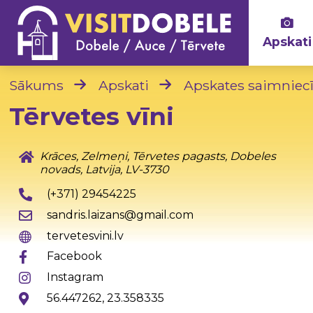
Apskati
Sākums
Apskati
Apskates saimniec
Tērvetes vīni
Krāces, Zelmeņi, Tērvetes pagasts, Dobeles
novads, Latvija, LV-3730
(+371) 29454225
sandris.laizans@gmail.com
tervetesvini.lv
Facebook
Instagram
56.447262, 23.358335