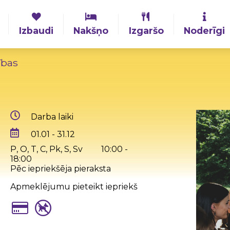
Izbaudi
Nakšņo
Izgaršo
Noderīgi
ības
Darba laiki
01.01 - 31.12
P, O, T, C, Pk, S, Sv
10:00 -
18:00
Pēc iepriekšēja pieraksta
Apmeklējumu pieteikt iepriekš