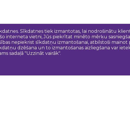
īkdatnes. Sīkdatnes tiek izmantotas, lai nodrošinātu kli
 šo interneta vietni, Jūs piekrītat minēto mērķu sasniegš
esības nepiekrist sīkdatņu izmantošanai, atbilstoši maino
kdatņu dzēšana un to izmantošanas aizliegšana var ietek
ams sadaļā "Uzzināt vairāk".
Sazinies ar mums
N
Dobeles novada TIC
turisms@dobele.lv
(+371) 28675118