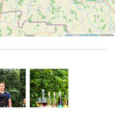
Leaflet
| ©
OpenStreetMap
contributors