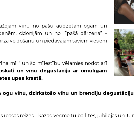
ē. Ražojam vīnu no pašu audzētām ogām un
penēm, cidonijām un no “īpašā dārzeņa” –
dārza veidošanu un piedāvājam saviem viesiem
“vīna mīļi” un šo mīlestību vēlamies nodot arī
pskati un vīnu degustāciju ar omulīgām
etes upes krastā.
ogu vīnu, dzirkstošo vīnu un brendiju degustāciju
pašās reizēs – kāzās, vecmeitu ballītēs, jubilejās un Ju