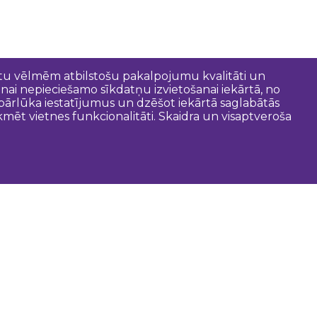
entu vēlmēm atbilstošu pakalpojumu kvalitāti un
anai nepieciešamo sīkdatņu izvietošanai iekārtā, no
t pārlūka iestatījumus un dzēšot iekārtā saglabātās
mēt vietnes funkcionalitāti. Skaidra un visaptveroša
oderīgi
Dobeles novada pašvaldība
Zemgales tūrisma lapa
Latvijas tūrisma lapa
Tūrisma informācijas centri