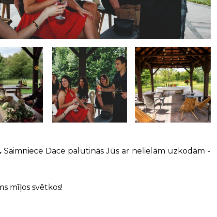
.
Saimniece Dace palutinās Jūs ar nelielām uzkodām -
ms mīļos svētkos!