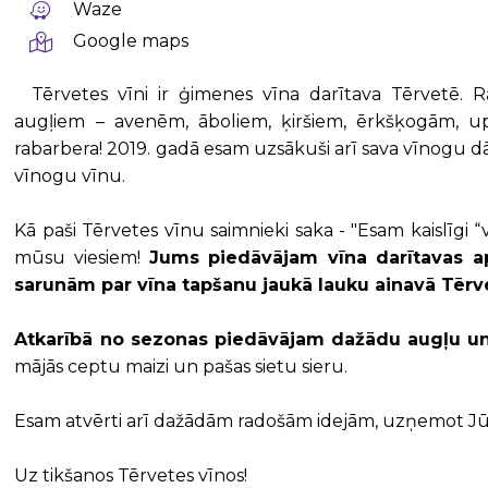
Waze
Google maps
Tērvetes vīni ir ģimenes vīna darītava Tērvet
augļiem – avenēm, āboliem, ķiršiem, ērkšķogām, u
rabarbera! 2019. gadā esam uzsākuši arī sava vīnogu 
vīnogu vīnu.
Kā paši Tērvetes vīnu saimnieki saka - "Esam kaislīgi 
mūsu viesiem!
Jums piedāvājam vīna darītavas a
sarunām par vīna tapšanu jaukā lauku ainavā Tērv
Atkarībā no sezonas piedāvājam dažādu augļu un 
mājās ceptu maizi un pašas sietu sieru.
Esam atvērti arī dažādām radošām idejām, uzņemot Jūs ī
Uz tikšanos Tērvetes vīnos!