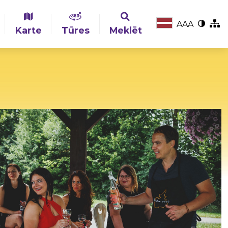
A
A
A
Karte
Tūres
Meklēt