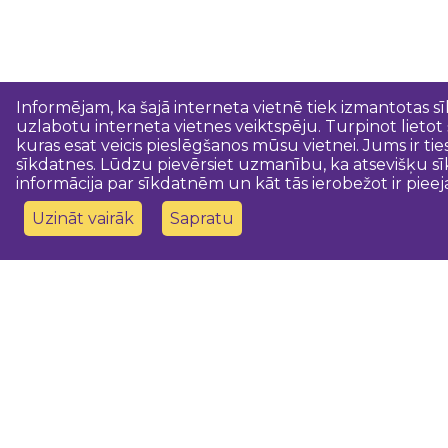
Informējam, ka šajā interneta vietnē tiek izmantotas s
uzlabotu interneta vietnes veiktspēju. Turpinot lietot
kuras esat veicis pieslēgšanos mūsu vietnei. Jums ir ti
sīkdatnes. Lūdzu pievērsiet uzmanību, ka atsevišķu sī
informācija par sīkdatnēm un kāt tās ierobežot ir pieej
Uzināt vairāk
Sapratu