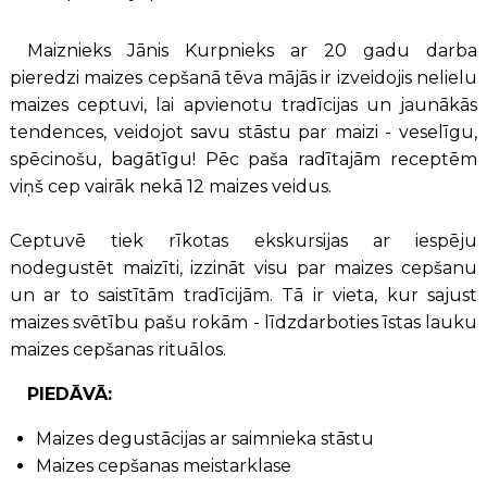
Maiznieks Jānis Kurpnieks ar 20 gadu darba
pieredzi maizes cepšanā tēva mājās ir izveidojis nelielu
maizes ceptuvi, lai apvienotu tradīcijas un jaunākās
tendences, veidojot savu stāstu par maizi - veselīgu,
spēcinošu, bagātīgu! Pēc paša radītajām receptēm
viņš cep vairāk nekā 12 maizes veidus.
Ceptuvē tiek rīkotas ekskursijas ar iespēju
nodegustēt maizīti, izzināt visu par maizes cepšanu
un ar to saistītām tradīcijām. Tā ir vieta, kur sajust
maizes svētību pašu rokām - līdzdarboties īstas lauku
maizes cepšanas rituālos.
PIEDĀVĀ:
Maizes degustācijas ar saimnieka stāstu
Maizes cepšanas meistarklase