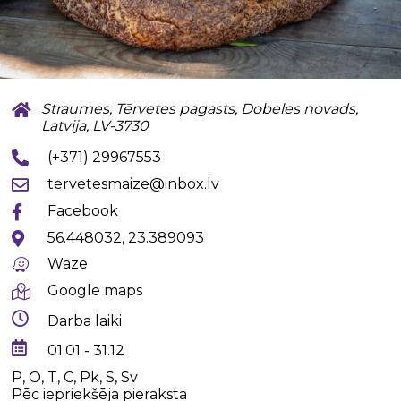
Straumes, Tērvetes pagasts, Dobeles novads,
Latvija, LV-3730
(+371) 29967553
tervetesmaize@inbox.lv
Facebook
56.448032, 23.389093
Waze
Google maps
Darba laiki
01.01 - 31.12
P, O, T, C, Pk, S, Sv
Pēc iepriekšēja pieraksta