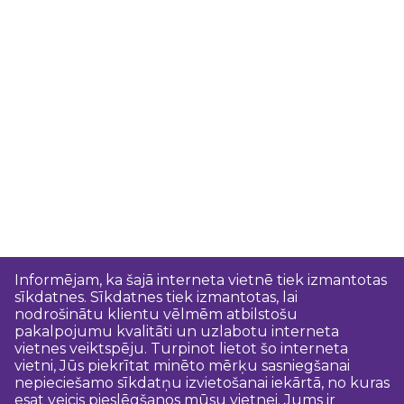
Informējam, ka šajā interneta vietnē tiek izmantotas
sīkdatnes. Sīkdatnes tiek izmantotas, lai
nodrošinātu klientu vēlmēm atbilstošu
pakalpojumu kvalitāti un uzlabotu interneta
vietnes veiktspēju. Turpinot lietot šo interneta
vietni, Jūs piekrītat minēto mērķu sasniegšanai
nepieciešamo sīkdatņu izvietošanai iekārtā, no kuras
esat veicis pieslēgšanos mūsu vietnei. Jums ir