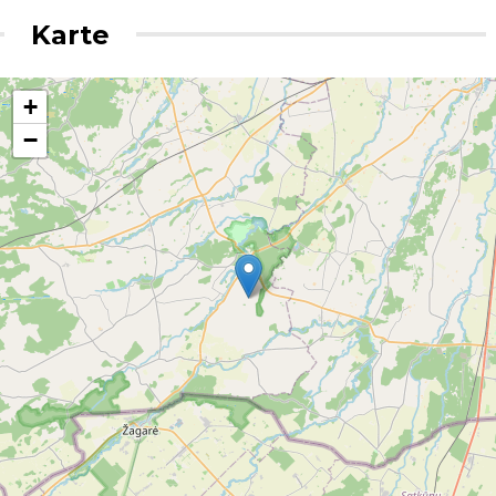
Karte
+
−