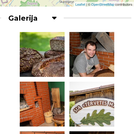
Leaflet
| ©
OpenStreetMap
contributors
Galerija