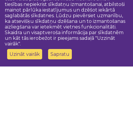
tiesības nepiekrist sīkdatņu izmantošanai, atbilstoši
mainot pārlūka iestatījumus un dzēšot iekārtā
saglabātās sīkdatnes. Lūdzu pievērsiet uzmanību,
ka atsevišķu sīkdatņu dzēšana un to izmantošanas
aizliegšana var ietekmēt vietnes funkcionalitāti.
Skaidra un visaptveroša informācija par sīkdatnēm
un kāt tās ierobežot ir pieejams sadaļā "Uzzināt
vairāk".
Uzināt vairāk
Sapratu
Sazinies ar mums
Dobeles novada TIC
turisms@dobele.lv