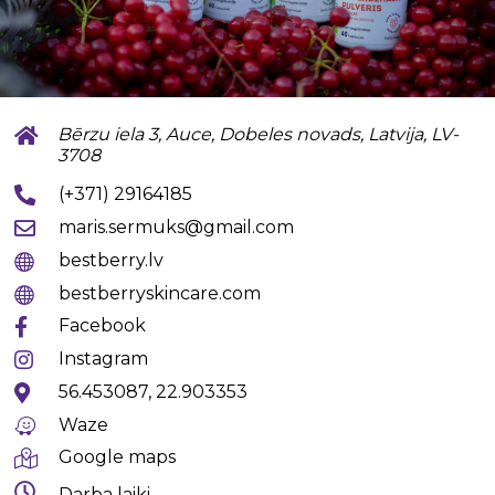
Bērzu iela 3, Auce, Dobeles novads, Latvija, LV-
3708
(+371) 29164185
maris.sermuks@gmail.com
bestberry.lv
bestberryskincare.com
Facebook
Instagram
56.453087, 22.903353
Waze
Google maps
Darba laiki