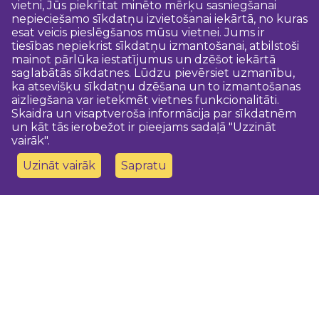
vietni, Jūs piekrītat minēto mērķu sasniegšanai
nepieciešamo sīkdatņu izvietošanai iekārtā, no kuras
esat veicis pieslēgšanos mūsu vietnei. Jums ir
tiesības nepiekrist sīkdatņu izmantošanai, atbilstoši
mainot pārlūka iestatījumus un dzēšot iekārtā
saglabātās sīkdatnes. Lūdzu pievērsiet uzmanību,
ka atsevišķu sīkdatņu dzēšana un to izmantošanas
aizliegšana var ietekmēt vietnes funkcionalitāti.
Skaidra un visaptveroša informācija par sīkdatnēm
un kāt tās ierobežot ir pieejams sadaļā "Uzzināt
vairāk".
Uzināt vairāk
Sapratu
Sazinies ar mums