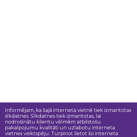
Informējam, ka šajā interneta vietnē tiek izmantotas
sīkdatnes. Sīkdatnes tiek izmantotas, lai
nodrošinātu klientu vēlmēm atbilstošu
pakalpojumu kvalitāti un uzlabotu interneta
vietnes veiktspēju. Turpinot lietot šo interneta