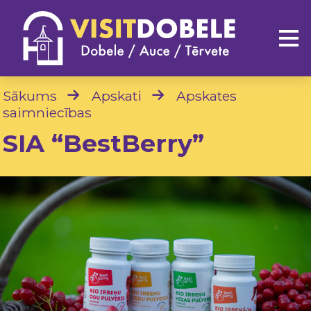
Sākums
Apskati
Apskates
saimniecības
SIA “BestBerry”