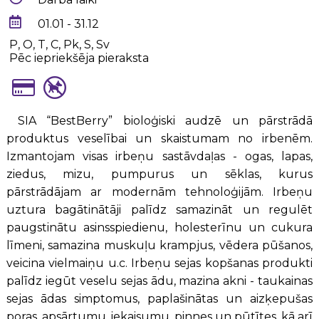
01.01 - 31.12
P, O, T, C, Pk, S, Sv
Pēc iepriekšēja pieraksta
SIA “BestBerry” bioloģiski audzē un pārstrādā
produktus veselībai un skaistumam no irbenēm.
Izmantojam visas irbeņu sastāvdaļas - ogas, lapas,
ziedus, mizu, pumpurus un sēklas, kurus
pārstrādājam ar modernām tehnoloģijām. Irbeņu
uztura bagātinātāji palīdz samazināt un regulēt
paugstinātu asinsspiedienu, holesterīnu un cukura
līmeni, samazina muskuļu krampjus, vēdera pūšanos,
veicina vielmaiņu u.c. Irbeņu sejas kopšanas produkti
palīdz iegūt veselu sejas ādu, mazina akni - taukainas
sejas ādas simptomus, paplašinātas un aizķepušas
poras, apsārtumu, iekaisumu, pinnes un pūtītes, kā arī