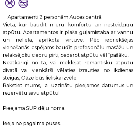
Apartamenti 2 personām Auces centrā.
Vieta, kur baudīt mieru, komfortu un nesteidzīgu
atpūtu. Apartamentos ir plaša guļamistaba ar vannu
un neliela, aprīkota virtuve. Pēc iepriekšējas
vienošanās iespējams baudīt profesionālu masāžu un
relaksējošu ciedru pirti, padarot atpūtu vēl īpašāku.
Neatkarīgi no tā, vai meklējat romantisku atpūtu
divatā vai vienkārši vēlaties izrauties no ikdienas
steigas, Oāze būs lieliska izvēle.
Rakstiet mums, lai uzzinātu pieejamos datumus un
rezervētu savu atpūtu!
Pieejama SUP dēļu noma.
Ieeja no pagalma puses.