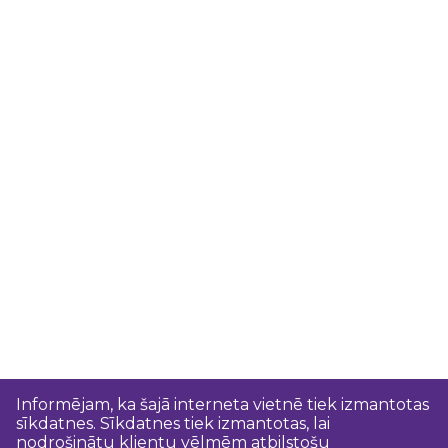
Informējam, ka šajā interneta vietnē tiek izmantotas
sīkdatnes. Sīkdatnes tiek izmantotas, lai
nodrošinātu klientu vēlmēm atbilstošu