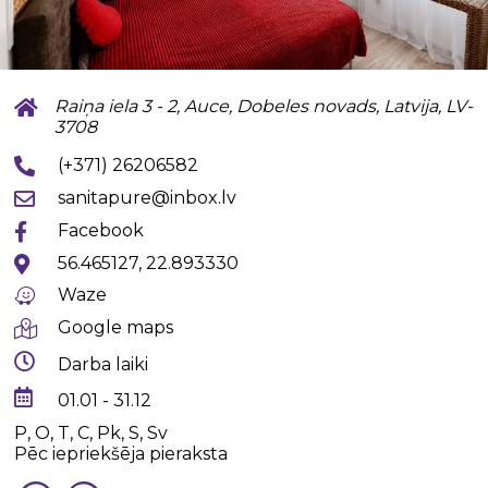
Raiņa iela 3 - 2, Auce, Dobeles novads, Latvija, LV-
3708
(+371) 26206582
sanitapure@inbox.lv
Facebook
56.465127, 22.893330
Waze
Google maps
Darba laiki
01.01 - 31.12
P, O, T, C, Pk, S, Sv
Pēc iepriekšēja pieraksta