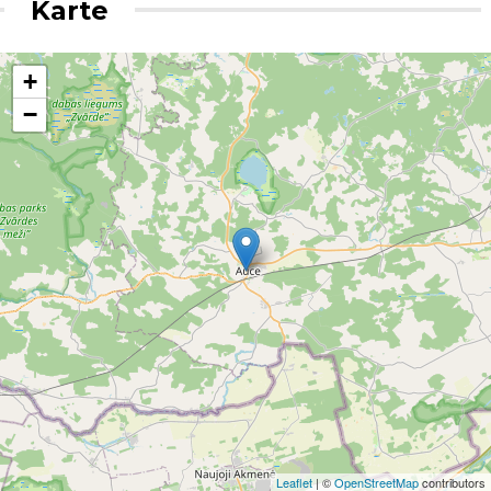
Karte
+
−
Leaflet
| ©
OpenStreetMap
contributors