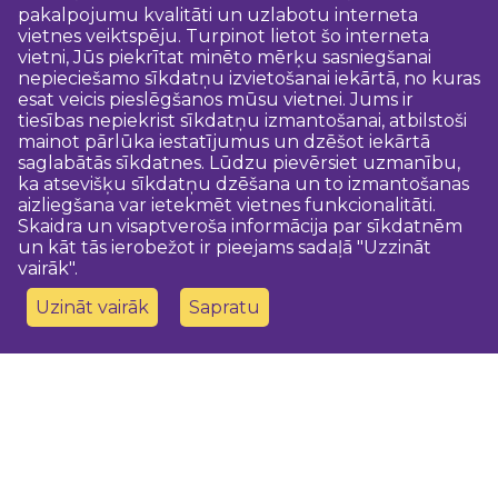
pakalpojumu kvalitāti un uzlabotu interneta
vietnes veiktspēju. Turpinot lietot šo interneta
vietni, Jūs piekrītat minēto mērķu sasniegšanai
nepieciešamo sīkdatņu izvietošanai iekārtā, no kuras
esat veicis pieslēgšanos mūsu vietnei. Jums ir
tiesības nepiekrist sīkdatņu izmantošanai, atbilstoši
mainot pārlūka iestatījumus un dzēšot iekārtā
saglabātās sīkdatnes. Lūdzu pievērsiet uzmanību,
ka atsevišķu sīkdatņu dzēšana un to izmantošanas
aizliegšana var ietekmēt vietnes funkcionalitāti.
Skaidra un visaptveroša informācija par sīkdatnēm
un kāt tās ierobežot ir pieejams sadaļā "Uzzināt
vairāk".
Uzināt vairāk
Sapratu