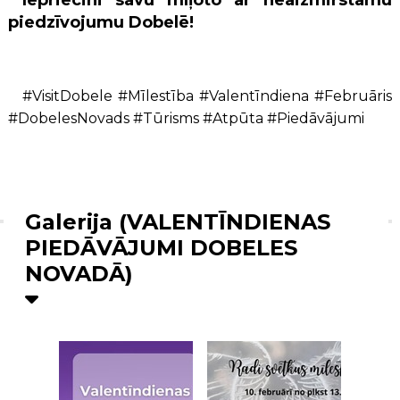
piedzīvojumu Dobelē!
#VisitDobele #Mīlestība #Valentīndiena #Februāris
#DobelesNovads #Tūrisms #Atpūta #Piedāvājumi
Galerija (VALENTĪNDIENAS
PIEDĀVĀJUMI DOBELES
NOVADĀ)