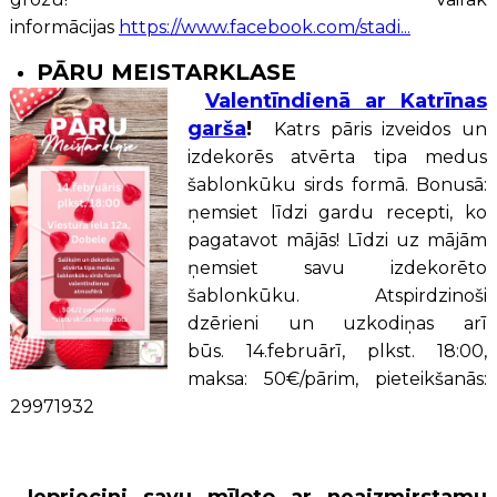
informācijas
https://www.facebook.com/stadi...
PĀRU MEISTARKLASE
Valentīndienā ar Katrīnas
garša
!
Katrs pāris izveidos un
izdekorēs atvērta tipa medus
šablonkūku sirds formā. Bonusā:
ņemsiet līdzi gardu recepti, ko
pagatavot mājās! Līdzi uz mājām
ņemsiet savu izdekorēto
šablonkūku. Atspirdzinoši
dzērieni un uzkodiņas arī
būs. 14.februārī, plkst. 18:00,
maksa: 50€/pārim, pieteikšanās:
29971932
Iepriecini savu mīļoto ar neaizmirstamu