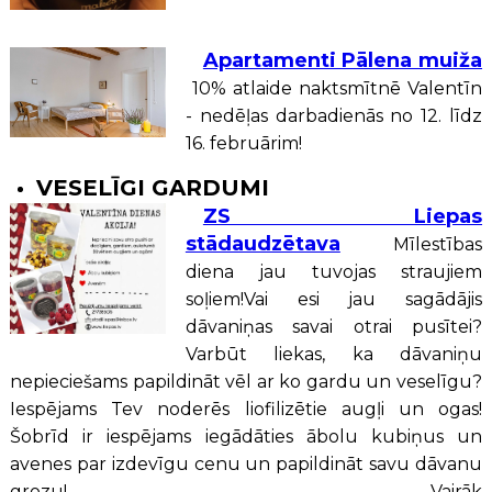
Apartamenti Pālena muiža
10% atlaide naktsmītnē Valentīn
- nedēļas darbadienās no 12. līdz
16. februārim!
VESELĪGI GARDUMI
ZS Liepas
stādaudzētava
Mīlestības
diena jau tuvojas straujiem
soļiem!Vai esi jau sagādājis
dāvaniņas savai otrai pusītei?
Varbūt liekas, ka dāvaniņu
nepieciešams papildināt vēl ar ko gardu un veselīgu?
Iespējams Tev noderēs liofilizētie augļi un ogas!
Šobrīd ir iespējams iegādāties ābolu kubiņus un
avenes par izdevīgu cenu un papildināt savu dāvanu
grozu! Vairāk