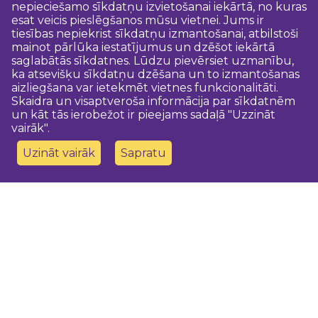
nepieciešamo sīkdatņu izvietošanai iekārtā, no kuras
esat veicis pieslēgšanos mūsu vietnei. Jums ir
tiesības nepiekrist sīkdatņu izmantošanai, atbilstoši
mainot pārlūka iestatījumus un dzēšot iekārtā
saglabātās sīkdatnes. Lūdzu pievērsiet uzmanību,
ka atsevišķu sīkdatņu dzēšana un to izmantošanas
aizliegšana var ietekmēt vietnes funkcionalitāti.
Skaidra un visaptveroša informācija par sīkdatnēm
un kāt tās ierobežot ir pieejams sadaļā "Uzzināt
vairāk".
Uzināt vairāk
Sapratu
Sazinies ar mums
Dobeles novada TIC