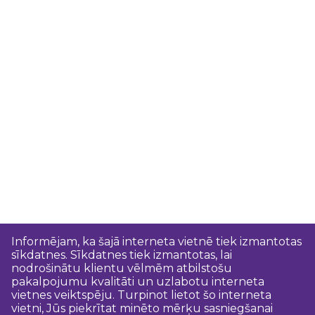
Informējam, ka šajā interneta vietnē tiek izmantotas
sīkdatnes. Sīkdatnes tiek izmantotas, lai
nodrošinātu klientu vēlmēm atbilstošu
pakalpojumu kvalitāti un uzlabotu interneta
vietnes veiktspēju. Turpinot lietot šo interneta
vietni, Jūs piekrītat minēto mērķu sasniegšanai