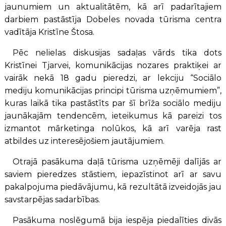
jaunumiem un aktualitātēm, kā arī padarītajiem
darbiem pastāstīja Dobeles novada tūrisma centra
vadītāja Kristīne Štosa.
Pēc nelielas diskusijas sadaļas vārds tika dots
Kristīnei Tjarvei, komunikācijas nozares praktiķei ar
vairāk nekā 18 gadu pieredzi, ar lekciju “Sociālo
mediju komunikācijas principi tūrisma uzņēmumiem”,
kuras laikā tika pastāstīts par šī brīža sociālo mediju
jaunākajām tendencēm, ieteikumus kā pareizi tos
izmantot mārketinga nolūkos, kā arī varēja rast
atbildes uz interesējošiem jautājumiem.
Otrajā pasākuma daļā tūrisma uzņēmēji dalījās ar
saviem pieredzes stāstiem, iepazīstinot arī ar savu
pakalpojuma piedāvājumu, kā rezultātā izveidojās jau
savstarpējas sadarbības.
Pasākuma noslēgumā bija iespēja piedalīties divās