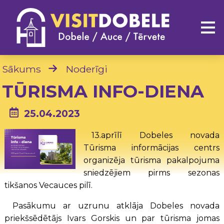
Sākums
Noderīgi
TŪRISMA INFO-DIENA
25.04.2023
13.aprīlī Dobeles novada
Tūrisma informācijas centrs
organizēja tūrisma pakalpojuma
sniedzējiem pirms sezonas
tikšanos Vecauces pilī.
Pasākumu ar uzrunu atklāja Dobeles novada
priekšsēdētājs Ivars Gorskis un par tūrisma jomas