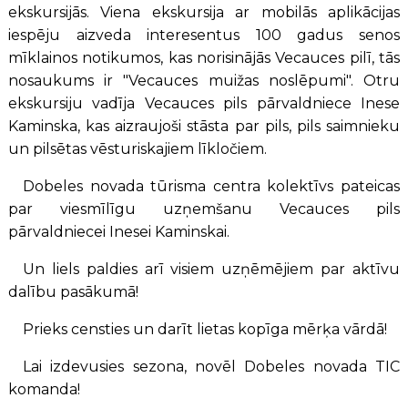
ekskursijās. Viena ekskursija ar mobilās aplikācijas
iespēju aizveda interesentus 100 gadus senos
mīklainos notikumos, kas norisinājās Vecauces pilī, tās
nosaukums ir "Vecauces muižas noslēpumi". Otru
ekskursiju vadīja Vecauces pils pārvaldniece Inese
Kaminska, kas aizraujoši stāsta par pils, pils saimnieku
un pilsētas vēsturiskajiem līkločiem.
Dobeles novada tūrisma centra kolektīvs pateicas
par viesmīlīgu uzņemšanu Vecauces pils
pārvaldniecei Inesei Kaminskai.
Un liels paldies arī visiem uzņēmējiem par aktīvu
dalību pasākumā!
Prieks censties un darīt lietas kopīga mērķa vārdā!
Lai izdevusies sezona, novēl Dobeles novada TIC
komanda!