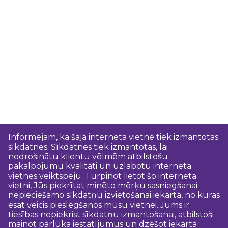
Informējam, ka šajā interneta vietnē tiek izmantotas
sīkdatnes. Sīkdatnes tiek izmantotas, lai
nodrošinātu klientu vēlmēm atbilstošu
pakalpojumu kvalitāti un uzlabotu interneta
vietnes veiktspēju. Turpinot lietot šo interneta
vietni, Jūs piekrītat minēto mērķu sasniegšanai
nepieciešamo sīkdatņu izvietošanai iekārtā, no kuras
esat veicis pieslēgšanos mūsu vietnei. Jums ir
tiesības nepiekrist sīkdatņu izmantošanai, atbilstoši
mainot pārlūka iestatījumus un dzēšot iekārtā