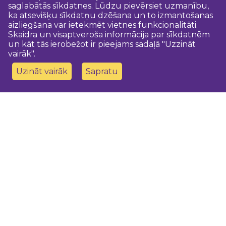
saglabātās sīkdatnes. Lūdzu pievērsiet uzmanību,
ka atsevišķu sīkdatņu dzēšana un to izmantošanas
aizliegšana var ietekmēt vietnes funkcionalitāti.
Skaidra un visaptveroša informācija par sīkdatnēm
un kāt tās ierobežot ir pieejams sadaļā "Uzzināt
vairāk".
Uzināt vairāk
Sapratu
Sazinies ar mums
Dobeles novada TIC
turisms@dobele.lv
(+371) 28675118