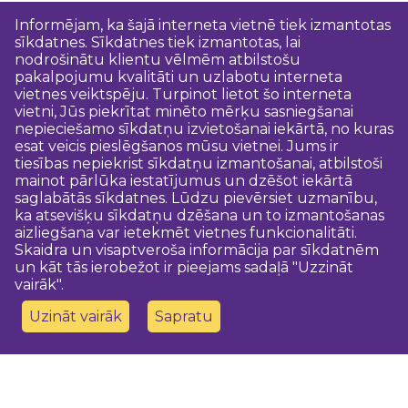
Informējam, ka šajā interneta vietnē tiek izmantotas
sīkdatnes. Sīkdatnes tiek izmantotas, lai
nodrošinātu klientu vēlmēm atbilstošu
pakalpojumu kvalitāti un uzlabotu interneta
vietnes veiktspēju. Turpinot lietot šo interneta
vietni, Jūs piekrītat minēto mērķu sasniegšanai
nepieciešamo sīkdatņu izvietošanai iekārtā, no kuras
esat veicis pieslēgšanos mūsu vietnei. Jums ir
tiesības nepiekrist sīkdatņu izmantošanai, atbilstoši
mainot pārlūka iestatījumus un dzēšot iekārtā
saglabātās sīkdatnes. Lūdzu pievērsiet uzmanību,
ka atsevišķu sīkdatņu dzēšana un to izmantošanas
aizliegšana var ietekmēt vietnes funkcionalitāti.
Skaidra un visaptveroša informācija par sīkdatnēm
un kāt tās ierobežot ir pieejams sadaļā "Uzzināt
vairāk".
Uzināt vairāk
Sapratu