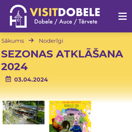
Sākums
Noderīgi
SEZONAS ATKLĀŠANA
2024
03.04.2024