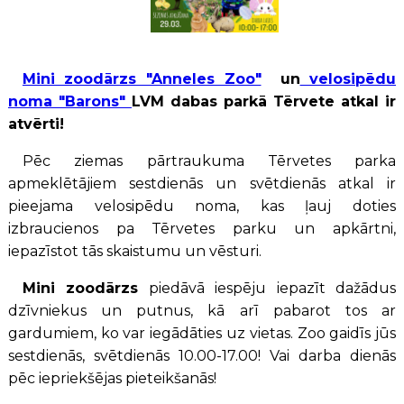
Mini zoodārzs "Anneles Zoo"
un
velosipēdu
noma "Barons"
LVM dabas parkā Tērvete atkal ir
atvērti!
Pēc ziemas pārtraukuma Tērvetes parka
apmeklētājiem sestdienās un svētdienās atkal ir
pieejama velosipēdu noma, kas ļauj doties
izbraucienos pa Tērvetes parku un apkārtni,
iepazīstot tās skaistumu un vēsturi.
Mini zoodārzs
piedāvā iespēju iepazīt dažādus
dzīvniekus un putnus, kā arī pabarot tos ar
gardumiem, ko var iegādāties uz vietas. Zoo gaidīs jūs
sestdienās, svētdienās 10.00-17.00! Vai darba dienās
pēc iepriekšējas pieteikšanās!