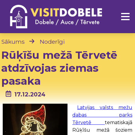
Sākums
Noderīgi
Rūķīšu mežā Tērvetē
atdzīvojas ziemas
pasaka
17.12.2024
Latvijas valsts mežu
dabas parks
Tērvetē
tematiskajā
Rūķīšu mežā šoziem