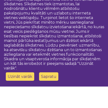
sīkdatnes. Sīkdatnes tiek izmantotas, lai
nodrošinātu klientu vēlmēm atbilstošu
pakalpojumu kvalitāti un uzlabotu interneta
vietnes veiktspēju. Turpinot lietot šo interneta
vietni, Jūs piekrītat minēto mērķu sasniegšanai
nepieciešamo sīkdatņu izvietošanai iekārtā, no kuras
esat veicis pieslēgšanos mūsu vietnei. Jums ir
tiesības nepiekrist sīkdatņu izmantošanai, atbilstoši
mainot pārlūka iestatījumus un dzēšot iekārtā
saglabātās sīkdatnes. Lūdzu pievērsiet uzmanību,
ka atsevišķu sīkdatņu dzēšana un to izmantošanas
aizliegšana var ietekmēt vietnes funkcionalitāti.
Skaidra un visaptveroša informācija par sīkdatnēm
un kāt tās ierobežot ir pieejams sadaļā "Uzzināt
vairāk".
Uzināt vairāk
Sapratu