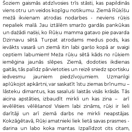
Šoziem gaismās atdzīvosies trīs stāsti, kas papildinās
viens otru un veidos kopīgu notikumu. Ziemā Rūķīšu
mežā ikvienam atrodas nodarbes - neviens rūķis
nepaliek malā. Jau iztālēm smaržo gardās pankūkas
un dažādi našķi, ko Rūķu mamma gatavo pie pavarda
Dzirnavu sētā. Turpat atrodams medus pods, kas
ievākts vasarā un ziemā itin labi garšo kopā ar svaigi
ceptiem labumiem! Meža rūķu sētā kāds no rūķiem
iemēģina jaunās slēpes. Ziemā, dodoties ikdienas
gaitās, tās palīdz pārvietoties un reizē sniedz sportisku
iedvesmu jauniem piedzīvojumiem. Uzmanīgi
aplūkojot apkārtni, var saskatīt īstu ziemas brīnumu –
lāsteku dimantus, kas sasaluši laistās visās krāsās. Tās
aicina apstāties, izbaudīt mirkli un kas zina – arī
ievēlēties vēlēšanos! Visiem labi zināms, rūķi ir lieli
darītāji un arī ziemā darbs ne mirkli neapstājas.
Kokzāģētavā, Rūķi amatnieki liek lietā savas prasmes -
darina un labo koka mantas. Izpalīdzot cits citam,