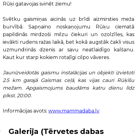
Rūķi gatavojas svinēt ziemu!
Svētku gaismiņas aicinās uz brīdi aizmirsties meža
burvībā. Sapņaino noskaņojumu Rūķu ciematā
papildinās mirdzoši milzu čiekuri un ozolzīles, kas
ievākti rudens ražas laikā, bet kokā augstāk čakli visus
uzmundrinās dzenis ar savu neatlaidīgo kalšanu.
Kaut kur starp kokiem rotaļīgi cilpo vāveres.
Jaunizveidotās gaismu instalācijas un objekti izvietoti
2.5 km garajā Gaismas ceļā, kas vijas cauri Rūķīšu
mežam. Apgaismojums baudāms katru dienu līdz
plkst. 20:00.
Informācijas avots:
www.mammadaba.lv
Galerija (Tērvetes dabas