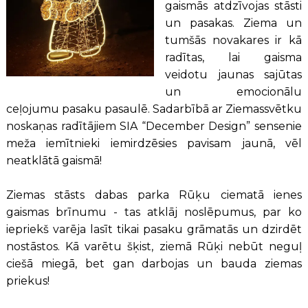
gaismās atdzīvojas stāsti
un pasakas. Ziema un
tumšās novakares ir kā
radītas, lai gaisma
veidotu jaunas sajūtas
un emocionālu
ceļojumu pasaku pasaulē. Sadarbībā ar Ziemassvētku
noskaņas radītājiem SIA “December Design” sensenie
meža iemītnieki iemirdzēsies pavisam jaunā, vēl
neatklātā gaismā!
Ziemas stāsts dabas parka Rūķu ciematā ienes
gaismas brīnumu - tas atklāj noslēpumus, par ko
iepriekš varēja lasīt tikai pasaku grāmatās un dzirdēt
nostāstos. Kā varētu šķist, ziemā Rūķi nebūt neguļ
ciešā miegā, bet gan darbojas un bauda ziemas
priekus!