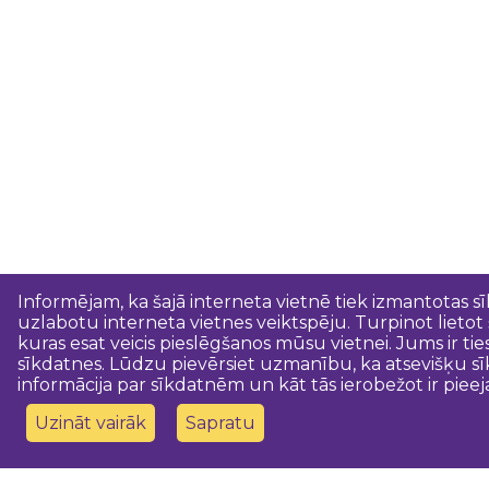
Informējam, ka šajā interneta vietnē tiek izmantotas s
uzlabotu interneta vietnes veiktspēju. Turpinot lietot
kuras esat veicis pieslēgšanos mūsu vietnei. Jums ir ti
sīkdatnes. Lūdzu pievērsiet uzmanību, ka atsevišķu sī
informācija par sīkdatnēm un kāt tās ierobežot ir pieej
Uzināt vairāk
Sapratu