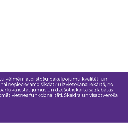
entu vēlmēm atbilstošu pakalpojumu kvalitāti un
anai nepieciešamo sīkdatņu izvietošanai iekārtā, no
t pārlūka iestatījumus un dzēšot iekārtā saglabātās
mēt vietnes funkcionalitāti. Skaidra un visaptveroša