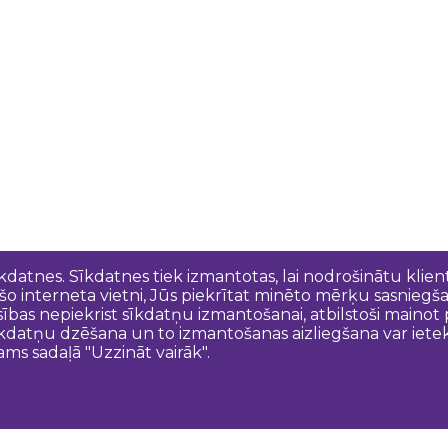
īkdatnes. Sīkdatnes tiek izmantotas, lai nodrošinātu kli
 šo interneta vietni, Jūs piekrītat minēto mērķu sasniegš
esības nepiekrist sīkdatņu izmantošanai, atbilstoši maino
kdatņu dzēšana un to izmantošanas aizliegšana var ietek
ams sadaļā "Uzzināt vairāk".