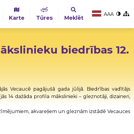
A
A
A
Karte
Tūres
Meklēt
ākslinieku biedrības 12.
ājās Vecaucē pagājušā gada jūlijā. Biedrības vadītājs
jās 14 dažāda profila mākslinieki – gleznotāji, dizaineri,
m zīmējumiem, akvareļiem un gleznām izstādē Vecauces