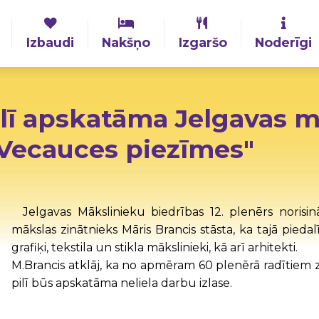
Izbaudi
Nakšņo
Izgaršo
Noderīgi
ilī apskatāma Jelgavas m
"Vecauces piezīmes"
Jelgavas Mākslinieku biedrības 12. plenērs norisin
mākslas zinātnieks Māris Brancis stāsta, ka tajā piedalī
grafiķi, tekstila un stikla mākslinieki, kā arī arhitekti.
M.Brancis atklāj, ka no apmēram 60 plenērā radītie
pilī būs apskatāma neliela darbu izlase.