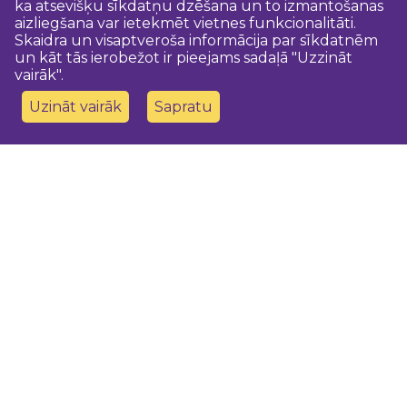
ka atsevišķu sīkdatņu dzēšana un to izmantošanas
aizliegšana var ietekmēt vietnes funkcionalitāti.
Skaidra un visaptveroša informācija par sīkdatnēm
un kāt tās ierobežot ir pieejams sadaļā "Uzzināt
vairāk".
Uzināt vairāk
Sapratu
Sazinies ar mums
Dobeles novada TIC
turisms@dobele.lv
(+371) 28675118
Dobeles Amatu māja, Baznīcas iela 8, Dobele