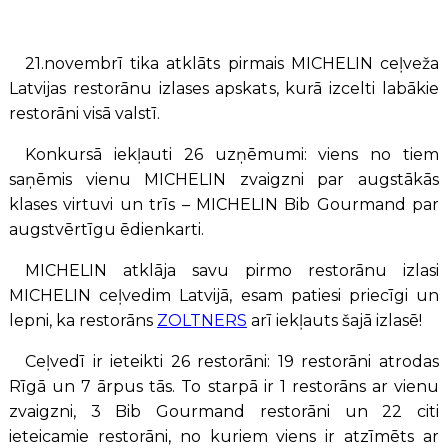
21.novembrī tika atklāts pirmais MICHELIN ceļveža
Latvijas restorānu izlases apskats, kurā izcelti labākie
restorāni visā valstī.
Konkursā iekļauti 26 uzņēmumi: viens no tiem
saņēmis vienu MICHELIN zvaigzni par augstākās
klases virtuvi un trīs – MICHELIN Bib Gourmand par
augstvērtīgu ēdienkarti.
MICHELIN atklāja savu pirmo restorānu izlasi
MICHELIN ceļvedim Latvijā, esam patiesi priecīgi un
lepni, ka restorāns
ZOLTNERS
arī iekļauts šajā izlasē!
Ceļvedī ir ieteikti 26 restorāni: 19 restorāni atrodas
Rīgā un 7 ārpus tās. To starpā ir 1 restorāns ar vienu
zvaigzni, 3 Bib Gourmand restorāni un 22 citi
ieteicamie restorāni, no kuriem viens ir atzīmēts ar