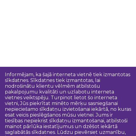
Informējam, ka šajā interneta vietnē tiek izmantotas
sīkdatnes. Sīkdatnes tiek izmantotas, lai
nodrošinātu klientu vēlmēm atbilstošu
pakalpojumu kvalitāti un uzlabotu interneta
vietnes veiktspēju. Turpinot lietot šo interneta
vietni, Jūs piekrītat minēto mērķu sasniegšanai
nepieciešamo sīkdatņu izvietošanai iekārtā, no kuras
esat veicis pieslēgšanos mūsu vietnei. Jums ir
tiesības nepiekrist sīkdatņu izmantošanai, atbilstoši
mainot pārlūka iestatījumus un dzēšot iekārtā
saglabātās sīkdatnes. Lūdzu pievērsiet uzmanību,