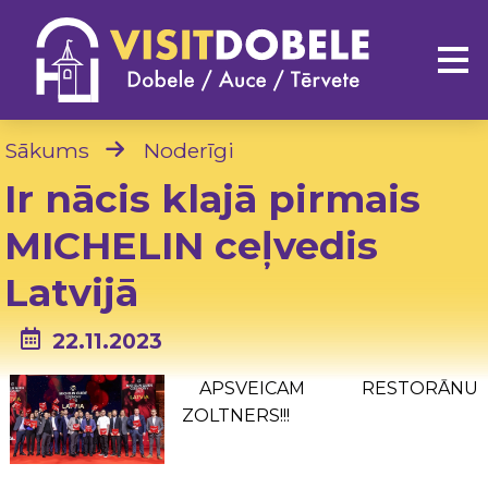
Sākums
Noderīgi
Ir nācis klajā pirmais
MICHELIN ceļvedis
Latvijā
22.11.2023
APSVEICAM RESTORĀNU
ZOLTNERS!!!