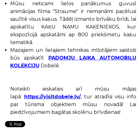
Mūsu neticami lielos panākumus guvusī
animācijas filma "Straume" ir nemanāmi pacēlusi
saulītē visus kaķus. Tādēļ izmanto brīvāku brīdi, lai
apskatītu KAĶU NAMU KAĶENIEKOS, kur
ekspozīcijā apskatāmi ap 800 priekšmetu kaķu
tematikā.
Mazajiem un lielajiem tehnikas mīļotājiem saistoši
būs apskatīt
PADOMJU LAIKA AUTOMOBIĻU
KOLEKCIJU
Dobelē.
Noteikti ieskaties arī mūsu mājas
lapā:
https://visitdobele.lv/
, tur atradīsi visu info
par tūrisma objektiem mūsu novadā! Lai
piedzīvojumiem bagātas skolēnu brīvdienas!