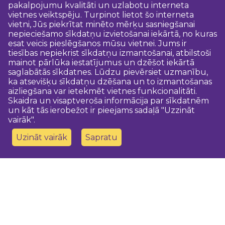
pakalpojumu kvalitāti un uzlabotu interneta
vietnes veiktspēju. Turpinot lietot šo interneta
vietni, Jūs piekrītat minēto mērķu sasniegšanai
nepieciešamo sīkdatņu izvietošanai iekārtā, no kuras
esat veicis pieslēgšanos mūsu vietnei. Jums ir
tiesības nepiekrist sīkdatņu izmantošanai, atbilstoši
mainot pārlūka iestatījumus un dzēšot iekārtā
saglabātās sīkdatnes. Lūdzu pievērsiet uzmanību,
ka atsevišķu sīkdatņu dzēšana un to izmantošanas
aizliegšana var ietekmēt vietnes funkcionalitāti.
Skaidra un visaptveroša informācija par sīkdatnēm
un kāt tās ierobežot ir pieejams sadaļā "Uzzināt
vairāk".
Uzināt vairāk
Sapratu
Sazinies ar mums