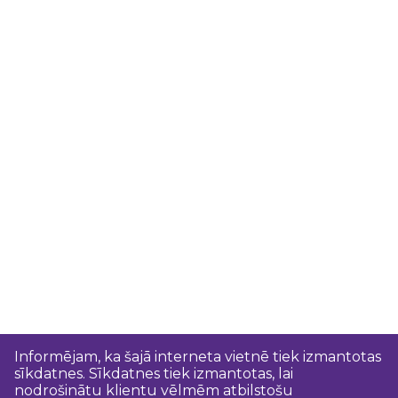
Informējam, ka šajā interneta vietnē tiek izmantotas
sīkdatnes. Sīkdatnes tiek izmantotas, lai
nodrošinātu klientu vēlmēm atbilstošu