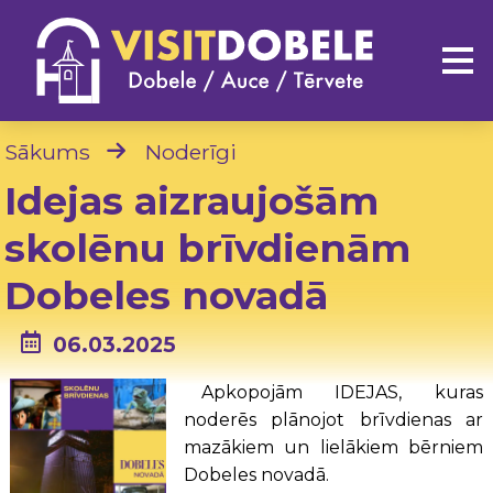
Sākums
Noderīgi
Idejas aizraujošām
skolēnu brīvdienām
Dobeles novadā
06.03.2025
Apkopojām IDEJAS, kuras
noderēs plānojot brīvdienas ar
mazākiem un lielākiem bērniem
Dobeles novadā.