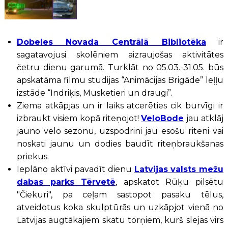
Dobeles Novada Centrālā Bibliotēka
ir
sagatavojusi skolēniem aizraujošas aktivitātes
četru dienu garumā. Turklāt no 05.03.-31.05. būs
apskatāma filmu studijas “Animācijas Brigāde” leļļu
izstāde “Indriķis, Musketieri un draugi”.
Ziema atkāpjas un ir laiks atcerēties cik burvīgi ir
izbraukt visiem kopā riteņojot!
VeloBode
jau atklāj
jauno velo sezonu, uzspodrini jau esošu riteni vai
noskati jaunu un dodies baudīt riteņbraukšanas
priekus.
Ieplāno aktīvi pavadīt dienu
Latvijas valsts mežu
dabas parks Tērvetē
, apskatot Rūķu pilsētu
"Čiekuri", pa ceļam sastopot pasaku tēlus,
atveidotus koka skulptūrās un uzkāpjot vienā no
Latvijas augtākajiem skatu torņiem, kurš slejas virs