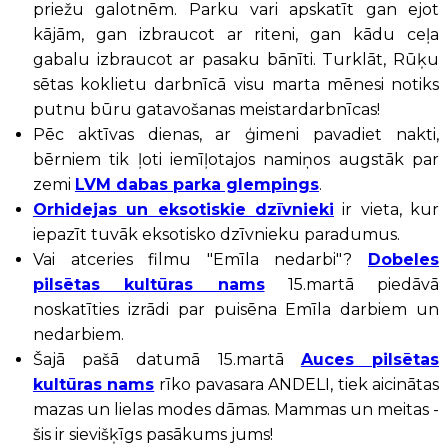
priežu galotnēm. Parku vari apskatīt gan ejot
kājām, gan izbraucot ar riteni, gan kādu ceļa
gabalu izbraucot ar pasaku bānīti. Turklāt, Rūķu
sētas koklietu darbnīcā visu marta mēnesi notiks
putnu būru gatavošanas meistardarbnīcas!
Pēc aktīvas dienas, ar ģimeni pavadiet nakti,
bērniem tik ļoti iemīļotajos namiņos augstāk par
zemi
LVM dabas parka glempings
.
Orhidejas un eksotiskie dzīvnieki
ir vieta, kur
iepazīt tuvāk eksotisko dzīvnieku paradumus.
Vai atceries filmu "Emīla nedarbi"?
Dobeles
pilsētas kultūras nams
15.martā piedāvā
noskatīties izrādi par puisēna Emīla darbiem un
nedarbiem.
Šajā pašā datumā 15.martā
Auces pilsētas
kultūras nams
rīko pavasara ANDELI, tiek aicinātas
mazas un lielas modes dāmas. Mammas un meitas -
šis ir sievišķīgs pasākums jums!