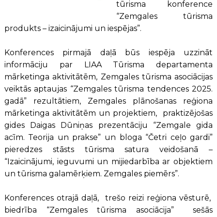
tūrisma konference
“Zemgales tūrisma
produkts – izaicinājumi un iespējas”.
Konferences pirmajā daļā būs iespēja uzzināt
informāciju par LIAA Tūrisma departamenta
mārketinga aktivitātēm, Zemgales tūrisma asociācijas
veiktās aptaujas “Zemgales tūrisma tendences 2025.
gadā” rezultātiem, Zemgales plānošanas reģiona
mārketinga aktivitātēm un projektiem, praktizējošas
gides Daigas Dūniņas prezentāciju “Zemgale gida
acīm. Teorija un prakse” un bloga “Četri ceļo gardi”
pieredzes stāsts tūrisma satura veidošanā –
“Izaicinājumi, ieguvumi un mijiedarbība ar objektiem
un tūrisma galamērķiem. Zemgales piemērs”.
Konferences otrajā daļā, trešo reizi reģiona vēsturē,
biedrība “Zemgales tūrisma asociācija” sešās