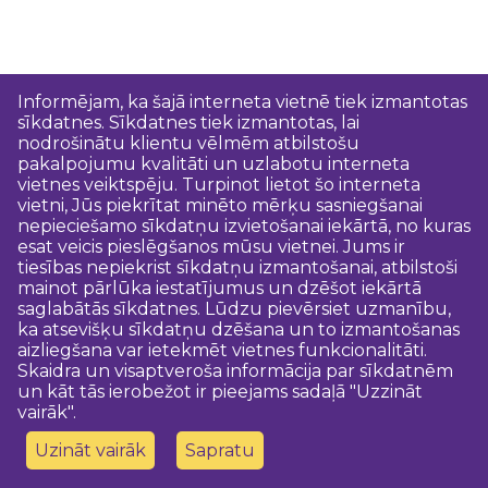
Informējam, ka šajā interneta vietnē tiek izmantotas
sīkdatnes. Sīkdatnes tiek izmantotas, lai
nodrošinātu klientu vēlmēm atbilstošu
pakalpojumu kvalitāti un uzlabotu interneta
vietnes veiktspēju. Turpinot lietot šo interneta
vietni, Jūs piekrītat minēto mērķu sasniegšanai
nepieciešamo sīkdatņu izvietošanai iekārtā, no kuras
esat veicis pieslēgšanos mūsu vietnei. Jums ir
tiesības nepiekrist sīkdatņu izmantošanai, atbilstoši
mainot pārlūka iestatījumus un dzēšot iekārtā
saglabātās sīkdatnes. Lūdzu pievērsiet uzmanību,
ka atsevišķu sīkdatņu dzēšana un to izmantošanas
aizliegšana var ietekmēt vietnes funkcionalitāti.
Skaidra un visaptveroša informācija par sīkdatnēm
un kāt tās ierobežot ir pieejams sadaļā "Uzzināt
vairāk".
Uzināt vairāk
Sapratu