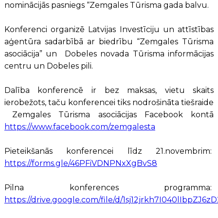
nominācijās pasniegs “Zemgales Tūrisma gada balvu.
Konferenci organizē Latvijas Investīciju un attīstības
aģentūra sadarbībā ar biedrību “Zemgales Tūrisma
asociācija” un Dobeles novada Tūrisma informācijas
centru un Dobeles pili.
Dalība konferencē ir bez maksas, vietu skaits
ierobežots, taču konferencei tiks nodrošināta tiešraide
Zemgales Tūrisma asociācijas Facebook kontā
https://www.facebook.com/zemgalesta
Pieteikšanās konferencei līdz 21.novembrim:
https://forms.gle/46PFiVDNPNxXgBvS8
Pilna konferences programma:
https://drive.google.com/file/d/1sj12jrkh7I040lIbpZJ6