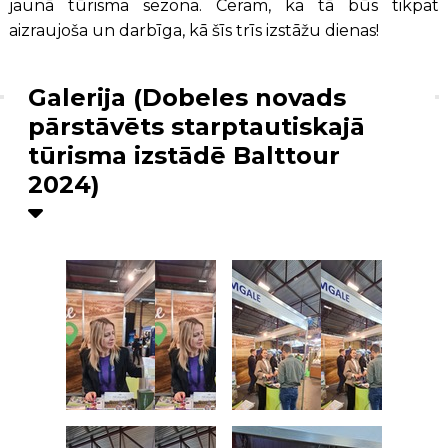
jaunā tūrisma sezona. Ceram, ka tā būs tikpat
aizraujoša un darbīga, kā šīs trīs izstāžu dienas!
Galerija (Dobeles novads
pārstāvēts starptautiskajā
tūrisma izstādē Balttour
2024)