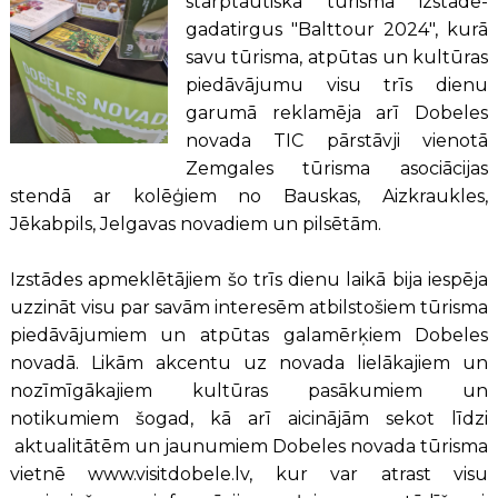
starptautiskā tūrisma izstāde-
gadatirgus "Balttour 2024", kurā
savu tūrisma, atpūtas un kultūras
piedāvājumu visu trīs dienu
garumā reklamēja arī Dobeles
novada TIC pārstāvji vienotā
Zemgales tūrisma asociācijas
stendā ar kolēģiem no Bauskas, Aizkraukles,
Jēkabpils, Jelgavas novadiem un pilsētām.
Izstādes apmeklētājiem šo trīs dienu laikā bija iespēja
uzzināt visu par savām interesēm atbilstošiem tūrisma
piedāvājumiem un atpūtas galamērķiem Dobeles
novadā. Likām akcentu uz novada lielākajiem un
nozīmīgākajiem kultūras pasākumiem un
notikumiem šogad, kā arī aicinājām sekot līdzi
aktualitātēm un jaunumiem Dobeles novada tūrisma
vietnē www.visitdobele.lv, kur var atrast visu