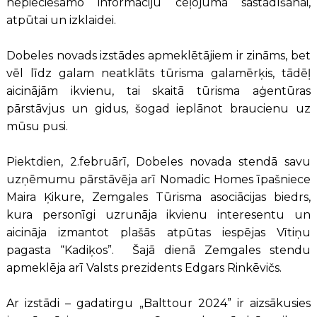
nepieciešamo informāciju ceļojuma sastādīšanai,
atpūtai un izklaidei.
Dobeles novads izstādes apmeklētājiem ir zināms, bet
vēl līdz galam neatklāts tūrisma galamērķis, tādēļ
aicinājām ikvienu, tai skaitā tūrisma aģentūras
pārstāvjus un gidus, šogad ieplānot braucienu uz
mūsu pusi.
Piektdien, 2.februārī, Dobeles novada stendā savu
uzņēmumu pārstāvēja arī Nomadic Homes īpašniece
Maira Ķikure, Zemgales Tūrisma asociācijas biedrs,
kura personīgi uzrunāja ikvienu interesentu un
aicināja izmantot plašās atpūtas iespējas Vītiņu
pagasta “Kadiķos”. Šajā dienā Zemgales stendu
apmeklēja arī Valsts prezidents Edgars Rinkēvičs.
Ar izstādi – gadatirgu „Balttour 2024” ir aizsākusies