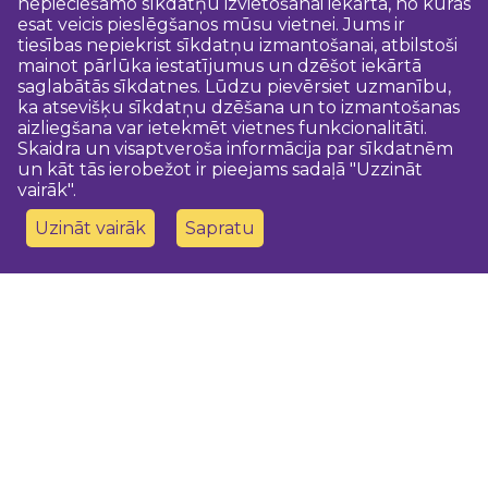
nepieciešamo sīkdatņu izvietošanai iekārtā, no kuras
esat veicis pieslēgšanos mūsu vietnei. Jums ir
tiesības nepiekrist sīkdatņu izmantošanai, atbilstoši
mainot pārlūka iestatījumus un dzēšot iekārtā
saglabātās sīkdatnes. Lūdzu pievērsiet uzmanību,
ka atsevišķu sīkdatņu dzēšana un to izmantošanas
aizliegšana var ietekmēt vietnes funkcionalitāti.
Skaidra un visaptveroša informācija par sīkdatnēm
un kāt tās ierobežot ir pieejams sadaļā "Uzzināt
vairāk".
Uzināt vairāk
Sapratu
Sazinies ar mums
Dobeles novada TIC