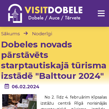
Sākums
Noderīgi
Dobeles novads
pārstāvēts
starptautiskajā tūrisma
izstādē "Balttour 2024"
06.02.2024
No 2. līdz 4. februārim Ķīpsalas
izstāžu centrā Rīgā norisinājās