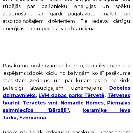
rūpējās par dalībnieku enerģijas un spēku
atjaunošanu ar gardi pagatavotu maltīti un
atspirdzinošajiem dzērieniem. Tie iedeva kārtīgu
enerģijas lādiņu pēc aktīvā izbrauciena!
Pasākumu noslēdzām ar loteriju, kurā ikvienam bija
iespējams izlozēt kādu no balviņām, ko šī pasākuma
atbalstam ziedojuši un, par kurām esam no sirds
pateicīgi atsaucīgajiem uzņēmējiem:
Dobeles
dzirnavnieks
,
LVM dabas parks Tērvetē
,
Tērvetes
tauriņi
,
Tērvetes vīni
,
Nomadic Homes
,
Piemājas
saimniecība “Bērzāji”
,
keramiķe Ieva
Jurka
,
Ezervanna
.
Prieks par lieliski izdevušos pasākumu, vasarīgajiem