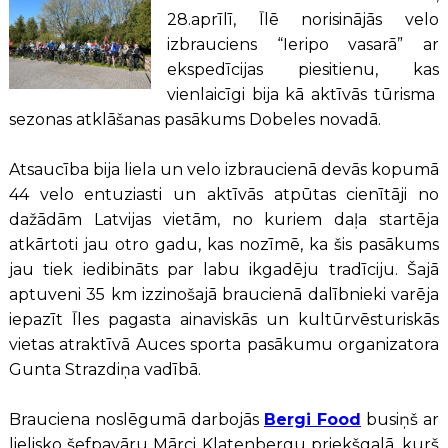
28.aprīlī, Īlē norisinājās velo
izbrauciens “Ieripo vasarā” ar
ekspedīcijas piesitienu, kas
vienlaicīgi bija kā aktīvās tūrisma
sezonas atklāšanas pasākums Dobeles novadā.
Atsaucība bija liela un velo izbraucienā devās kopumā
44 velo entuziasti un aktīvās atpūtas cienītāji no
dažādām Latvijas vietām, no kuriem daļa startēja
atkārtoti jau otro gadu, kas nozīmē, ka šis pasākums
jau tiek iedibināts par labu ikgadēju tradīciju. Šajā
aptuveni 35 km izzinošajā braucienā dalībnieki varēja
iepazīt Īles pagasta ainaviskās un kultūrvēsturiskās
vietas atraktīvā Auces sporta pasākumu organizatora
Gunta Strazdiņa vadībā.
Brauciena noslēgumā darbojās
Bergi Food
busiņš ar
lielisko šefpavāru Mārci Klatenbergu priekšgalā, kurš