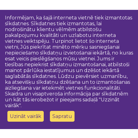
Informējam, ka šajā interneta vietnē tiek izmantotas
sīkdatnes. Sīkdatnes tiek izmantotas, lai
nodrošinātu klientu vēlmēm atbilstošu
pakalpojumu kvalitāti un uzlabotu interneta
vietnes veiktspēju. Turpinot lietot šo interneta
vietni, Jūs piekrītat minēto mērķu sasniegšanai
nepieciešamo sīkdatņu izvietošanai iekārtā, no kuras
esat veicis pieslēgšanos mūsu vietnei. Jums ir
tiesības nepiekrist sīkdatņu izmantošanai, atbilstoši
mainot pārlūka iestatījumus un dzēšot iekārtā
saglabātās sīkdatnes. Lūdzu pievērsiet uzmanību,
ka atsevišķu sīkdatņu dzēšana un to izmantošanas
aizliegšana var ietekmēt vietnes funkcionalitāti.
Skaidra un visaptveroša informācija par sīkdatnēm
un kāt tās ierobežot ir pieejams sadaļā "Uzzināt
vairāk".
Uzināt vairāk
Sapratu