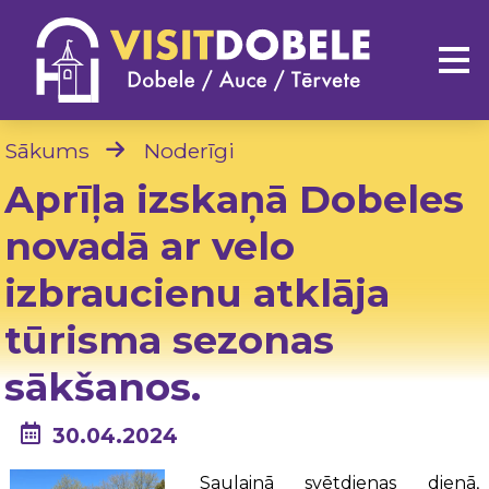
Sākums
Noderīgi
Aprīļa izskaņā Dobeles
novadā ar velo
izbraucienu atklāja
tūrisma sezonas
sākšanos.
30.04.2024
Saulainā svētdienas dienā,