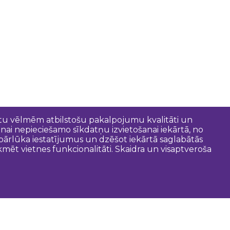
entu vēlmēm atbilstošu pakalpojumu kvalitāti un
anai nepieciešamo sīkdatņu izvietošanai iekārtā, no
t pārlūka iestatījumus un dzēšot iekārtā saglabātās
mēt vietnes funkcionalitāti. Skaidra un visaptveroša
oderīgi