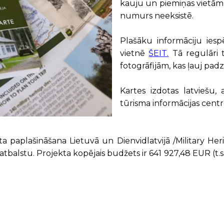
kauju un piemiņas vietām
numurs neeksistē.
Plašāku informāciju ies
vietnē
ŠEIT.
Tā regulāri 
fotogrāfijām, kas ļauj padz
Kartes izdotas latviešu,
tūrisma informācijas centr
 paplašināšana Lietuvā un Dienvidlatvijā /Military Herita
alstu. Projekta kopējais budžets ir 641 927,48 EUR (t.