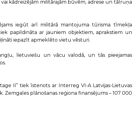
 vai kādreizējām militārajām būvēm, adrese un tālruņa
pējams iegūt arī militārā mantojuma tūrisma tīmekļa
tiek papildināta ar jauniem objektiem, aprakstiem un
iļināti iepazīt apmeklēto vietu vēsturi.
 angļu, lietuviešu un vācu valodā, un tās pieejamas
os.
ge II” tiek īstenots ar Interreg VI-A Latvijas-Lietuvas
sk. Zemgales plānošanas reģiona finansējums – 107 000