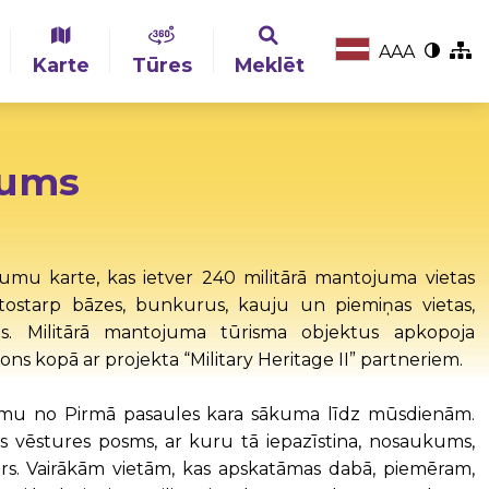
A
A
A
Karte
Tūres
Meklēt
jums
ojumu karte, kas ietver 240 militārā mantojuma vietas
īs, tostarp bāzes, bunkurus, kauju un piemiņas vietas,
. Militārā mantojuma tūrisma objektus apkopoja
s kopā ar projekta “Military Heritage II” partneriem.
osmu no Pirmā pasaules kara sākuma līdz mūsdienām.
īts vēstures posms, ar kuru tā iepazīstina, nosaukums,
s. Vairākām vietām, kas apskatāmas dabā, piemēram,