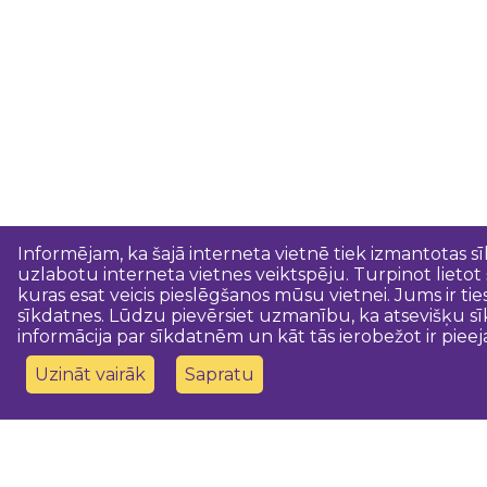
Informējam, ka šajā interneta vietnē tiek izmantotas s
uzlabotu interneta vietnes veiktspēju. Turpinot lietot
kuras esat veicis pieslēgšanos mūsu vietnei. Jums ir ti
sīkdatnes. Lūdzu pievērsiet uzmanību, ka atsevišķu sī
informācija par sīkdatnēm un kāt tās ierobežot ir pieej
Uzināt vairāk
Sapratu