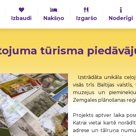
Izbaudi
Nakšņo
Izgaršo
Noderīgi
tojuma tūrisma piedāvā
Izstrādāta unikāla ceļ
visās trīs Baltijas valst
muzejus un pieminekļus
Zemgales plānošanas reģion
Projekts aptver laika p
Katrai vietai kartē norād
adrese un tālruņa numur