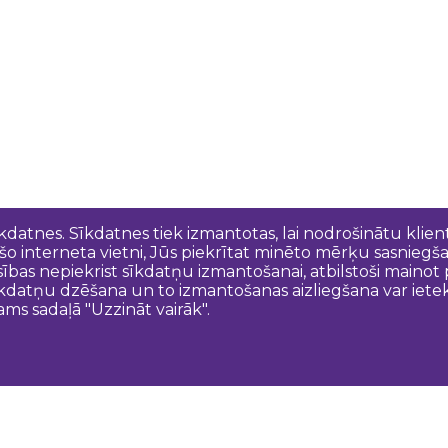
īkdatnes. Sīkdatnes tiek izmantotas, lai nodrošinātu kli
 šo interneta vietni, Jūs piekrītat minēto mērķu sasniegš
esības nepiekrist sīkdatņu izmantošanai, atbilstoši maino
kdatņu dzēšana un to izmantošanas aizliegšana var ietek
ams sadaļā "Uzzināt vairāk".
Sazinies ar mums
N