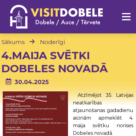
Sākums
Noderīgi
4.MAIJA SVĒTKI
DOBELES NOVADĀ
30.04.2025
Atzīmējot 35. Latvijas
neatkarības
atjaunošanas gadadienu
aicinām apmeklēt 4.
maija svētku norises
Dobeles novadā.