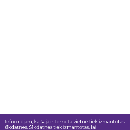
Informējam, ka šajā interneta vietnē tiek izmantotas
sīkdatnes. Sīkdatnes tiek izmantotas, lai