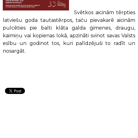
Svētkos aicinām tērpties
latviešu goda tautastērpos, taču pievakarē aicinām
pulcēties pie balti klāta galda ģimenes, draugu,
kaimiņu vai kopienas lokā, apzināti svinot savas Valsts
esību un godinot tos, kuri palīdzējuši to radīt un
nosargāt.