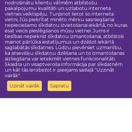
nodrošinātu klientu vēlmēm atbilstošu
pakalpojumu kvalitāti un uzlabotu interneta
vietnes veiktspēju. Turpinot lietot šo interneta
vietni, Jūs piekrītat minēto mērķu sasniegšanai
nepieciešamo sīkdatņu izvietošanai iekārtā, no kuras
esat veicis pieslēgšanos mūsu vietnei. Jums ir
tiesības nepiekrist sīkdatņu izmantošanai, atbilstoši
mainot pārlūka iestatījumus un dzēšot iekārtā
saglabātās sīkdatnes. Lūdzu pievērsiet uzmanību,
ka atsevišķu sīkdatņu dzēšana un to izmantošanas
aizliegšana var ietekmēt vietnes funkcionalitāti.
Skaidra un visaptveroša informācija par sīkdatnēm
un kāt tās ierobežot ir pieejams sadaļā "Uzzināt
vairāk".
Uzināt vairāk
Sapratu