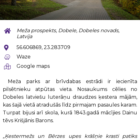
Meža prospekts, Dobele, Dobeles novads,
Latvija
56.606869, 23.283709
Waze
Google maps
Meža parks ar brīvdabas estrādi ir iecienīta
pilsētnieku atpūtas vieta. Nosaukums cēlies no
Dobeles latviešu luterāņu draudzes ķestera mājām,
kas šajā vietā atradušās līdz pirmajam pasaules karam.
Turpat bijusi arī skola, kurā 1843.gadā mācījies Dainu
tēvs Krišjānis Barons.
„Ķestermežs un Bērzes upes krāšņie krasti patiks