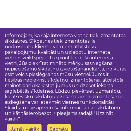
Informējam, ka šajā interneta vietnē tiek izmantotas
sīkdatnes. Sīkdatnes tiek izmantotas, lai
nodrošinātu klientu vēlmēm atbilstošu
pakalpojumu kvalitāti un uzlabotu interneta
vietnes veiktspēju. Turpinot lietot šo interneta
vietni, Jūs piekrītat minēto mērķu sasniegšanai
nepieciešamo sīkdatņu izvietošanai iekārtā, no kuras
esat veicis pieslēgšanos mūsu vietnei. Jums ir
tiesības nepiekrist sīkdatņu izmantošanai, atbilstoši
mainot pārlūka iestatījumus un dzēšot iekārtā
saglabātās sīkdatnes. Lūdzu pievērsiet uzmanību,
ka atsevišķu sīkdatņu dzēšana un to izmantošanas
aizliegšana var ietekmēt vietnes funkcionalitāti.
Skaidra un visaptveroša informācija par sīkdatnēm
un kāt tās ierobežot ir pieejams sadaļā "Uzzināt
vairāk".
Uzināt vairāk
Sapratu