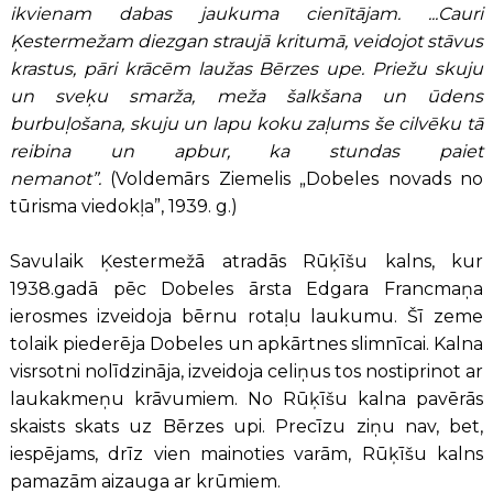
ikvienam dabas jaukuma cienītājam. ...Cauri
Ķestermežam diezgan straujā kritumā, veidojot stāvus
krastus, pāri krācēm laužas Bērzes upe. Priežu skuju
un sveķu smarža, meža šalkšana un ūdens
burbuļošana, skuju un lapu koku zaļums še cilvēku tā
reibina un apbur, ka stundas paiet
nemanot”.
(Voldemārs Ziemelis „Dobeles novads no
tūrisma viedokļa”, 1939. g.)
Savulaik Ķestermežā atradās Rūķīšu kalns, kur
1938.gadā pēc Dobeles ārsta Edgara Francmaņa
ierosmes izveidoja bērnu rotaļu laukumu. Šī zeme
tolaik piederēja Dobeles un apkārtnes slimnīcai. Kalna
visrsotni nolīdzināja, izveidoja celiņus tos nostiprinot ar
laukakmeņu krāvumiem. No Rūķīšu kalna pavērās
skaists skats uz Bērzes upi. Precīzu ziņu nav, bet,
iespējams, drīz vien mainoties varām, Rūķīšu kalns
pamazām aizauga ar krūmiem.