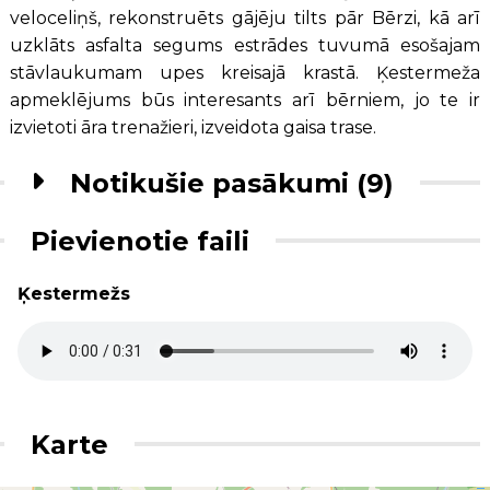
veloceliņš, rekonstruēts gājēju tilts pār Bērzi, kā arī
uzklāts asfalta segums estrādes tuvumā esošajam
stāvlaukumam upes kreisajā krastā. Ķestermeža
apmeklējums būs interesants arī bērniem, jo te ir
izvietoti āra trenažieri, izveidota gaisa trase.
Notikušie pasākumi (9)
Pievienotie faili
Ķestermežs
Karte