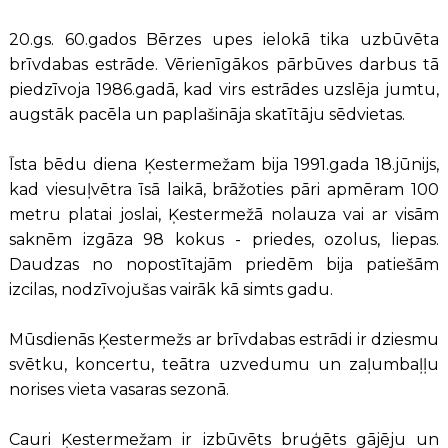
20.gs. 60.gados Bērzes upes ielokā tika uzbūvēta
brīvdabas estrāde. Vērienīgākos pārbūves darbus tā
piedzīvoja 1986.gadā, kad virs estrādes uzslēja jumtu,
augstāk pacēla un paplašināja skatītāju sēdvietas.
Īsta bēdu diena Ķestermežam bija 1991.gada 18.jūnijs,
kad viesuļvētra īsā laikā, brāžoties pāri apmēram 100
metru platai joslai, Ķestermežā nolauza vai ar visām
saknēm izgāza 98 kokus - priedes, ozolus, liepas.
Daudzas no nopostītajām priedēm bija patiešām
izcilas, nodzīvojušas vairāk kā simts gadu.
Mūsdienās Ķestermežs ar brīvdabas estrādi ir dziesmu
svētku, koncertu, teātra uzvedumu un zaļumbaļļu
norises vieta vasaras sezonā.
Cauri Ķestermežam ir izbūvēts bruģēts gājēju un