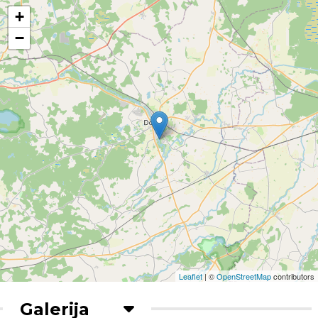
+
−
Leaflet
| ©
OpenStreetMap
contributors
Galerija