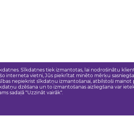
īkdatnes. Sīkdatnes tiek izmantotas, lai nodrošinātu kli
 šo interneta vietni, Jūs piekrītat minēto mērķu sasniegš
esības nepiekrist sīkdatņu izmantošanai, atbilstoši maino
kdatņu dzēšana un to izmantošanas aizliegšana var ietek
ams sadaļā "Uzzināt vairāk".
Sazinies ar mums
N