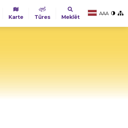
A
A
A
Karte
Tūres
Meklēt