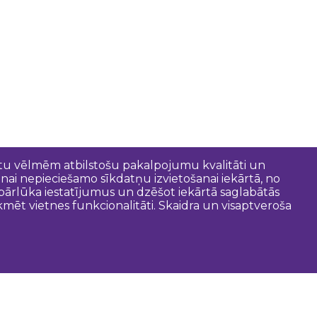
entu vēlmēm atbilstošu pakalpojumu kvalitāti un
anai nepieciešamo sīkdatņu izvietošanai iekārtā, no
t pārlūka iestatījumus un dzēšot iekārtā saglabātās
mēt vietnes funkcionalitāti. Skaidra un visaptveroša
oderīgi