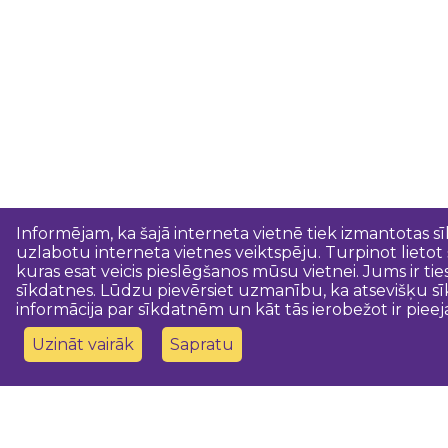
Informējam, ka šajā interneta vietnē tiek izmantotas s
uzlabotu interneta vietnes veiktspēju. Turpinot lietot
kuras esat veicis pieslēgšanos mūsu vietnei. Jums ir ti
sīkdatnes. Lūdzu pievērsiet uzmanību, ka atsevišķu sī
informācija par sīkdatnēm un kāt tās ierobežot ir pieej
Uzināt vairāk
Sapratu