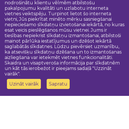
nodrošinātu klientu vēlmēm atbilstošu
pakalpojumu kvalitāti un uzlabotu interneta
vietnes veiktspēju. Turpinot lietot šo interneta
vietni, Jūs piekrītat minēto mērķu sasniegšanai
nepieciešamo sīkdatņu izvietošanai iekārtā, no kuras
esat veicis pieslēgšanos mūsu vietnei. Jums ir
tiesības nepiekrist sīkdatņu izmantošanai, atbilstoši
mainot pārlūka iestatījumus un dzēšot iekārtā
saglabātās sīkdatnes. Lūdzu pievērsiet uzmanību,
ka atsevišķu sīkdatņu dzēšana un to izmantošanas
aizliegšana var ietekmēt vietnes funkcionalitāti.
Skaidra un visaptveroša informācija par sīkdatnēm
un kāt tās ierobežot ir pieejams sadaļā "Uzzināt
vairāk".
Uzināt vairāk
Sapratu