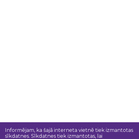
Informējam, ka šajā interneta vietnē tiek izmantotas
sīkdatnes. Sīkdatnes tiek izmantotas, lai