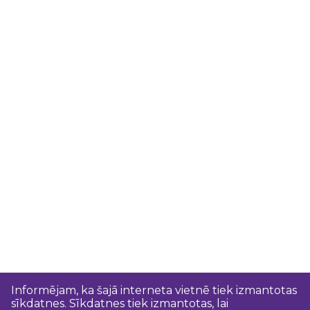
Informējam, ka šajā interneta vietnē tiek izmantotas
sīkdatnes. Sīkdatnes tiek izmantotas, lai