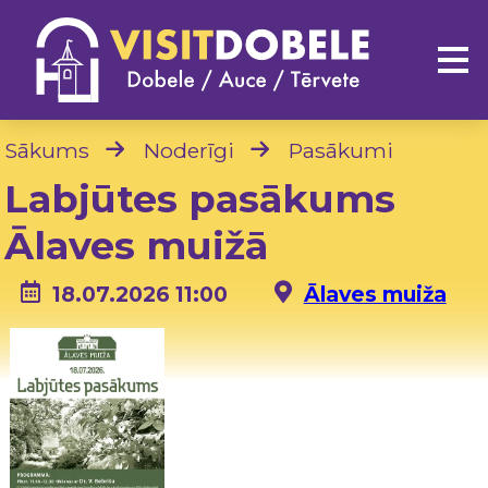
Sākums
Noderīgi
Pasākumi
Labjūtes pasākums
Ālaves muižā
18.07.2026 11:00
Ālaves muiža