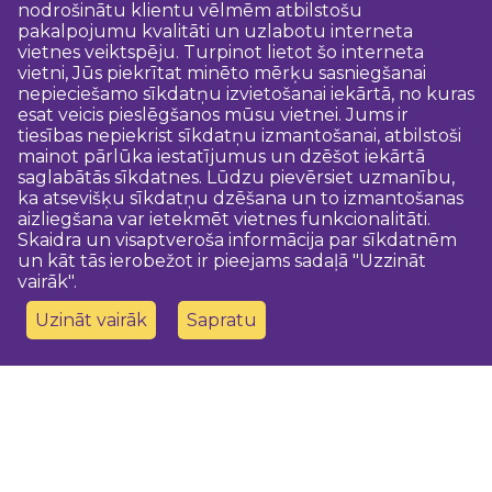
nodrošinātu klientu vēlmēm atbilstošu
pakalpojumu kvalitāti un uzlabotu interneta
vietnes veiktspēju. Turpinot lietot šo interneta
vietni, Jūs piekrītat minēto mērķu sasniegšanai
nepieciešamo sīkdatņu izvietošanai iekārtā, no kuras
esat veicis pieslēgšanos mūsu vietnei. Jums ir
tiesības nepiekrist sīkdatņu izmantošanai, atbilstoši
mainot pārlūka iestatījumus un dzēšot iekārtā
saglabātās sīkdatnes. Lūdzu pievērsiet uzmanību,
ka atsevišķu sīkdatņu dzēšana un to izmantošanas
aizliegšana var ietekmēt vietnes funkcionalitāti.
Skaidra un visaptveroša informācija par sīkdatnēm
un kāt tās ierobežot ir pieejams sadaļā "Uzzināt
vairāk".
Uzināt vairāk
Sapratu