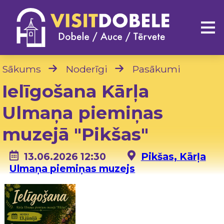
Sākums
Noderīgi
Pasākumi
Ielīgošana Kārļa
Ulmaņa piemiņas
muzejā "Pikšas"
13.06.2026 12:30
Pikšas, Kārļa
Ulmaņa piemiņas muzejs