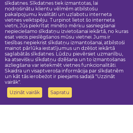
sīkdatnes. Sīkdatnes tiek izmantotas, lai
nodrošinātu klientu vēlmēm atbilstošu
pakalpojumu kvalitāti un uzlabotu interneta
vietnes veiktspēju. Turpinot lietot šo interneta
vietni, Jūs piekrītat minēto mērķu sasniegšanai
nepieciešamo sīkdatņu izvietošanai iekārtā, no kuras
esat veicis pieslēgšanos mūsu vietnei. Jums ir
tiesības nepiekrist sīkdatņu izmantošanai, atbilstoši
mainot pārlūka iestatījumus un dzēšot iekārtā
saglabātās sīkdatnes. Lūdzu pievērsiet uzmanību,
ka atsevišķu sīkdatņu dzēšana un to izmantošanas
aizliegšana var ietekmēt vietnes funkcionalitāti.
Skaidra un visaptveroša informācija par sīkdatnēm
un kāt tās ierobežot ir pieejams sadaļā "Uzzināt
vairāk".
Uzināt vairāk
Sapratu