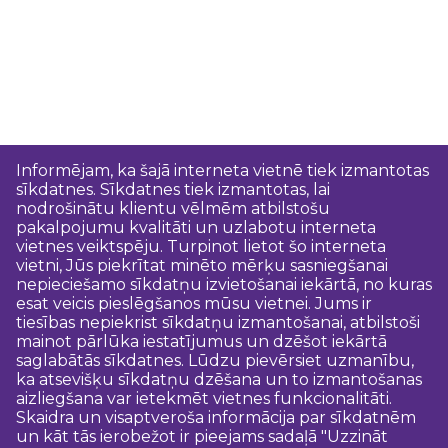
Informējam, ka šajā interneta vietnē tiek izmantotas
sīkdatnes. Sīkdatnes tiek izmantotas, lai
nodrošinātu klientu vēlmēm atbilstošu
pakalpojumu kvalitāti un uzlabotu interneta
vietnes veiktspēju. Turpinot lietot šo interneta
vietni, Jūs piekrītat minēto mērķu sasniegšanai
nepieciešamo sīkdatņu izvietošanai iekārtā, no kuras
esat veicis pieslēgšanos mūsu vietnei. Jums ir
tiesības nepiekrist sīkdatņu izmantošanai, atbilstoši
mainot pārlūka iestatījumus un dzēšot iekārtā
saglabātās sīkdatnes. Lūdzu pievērsiet uzmanību,
ka atsevišķu sīkdatņu dzēšana un to izmantošanas
aizliegšana var ietekmēt vietnes funkcionalitāti.
Skaidra un visaptveroša informācija par sīkdatnēm
un kāt tās ierobežot ir pieejams sadaļā "Uzzināt