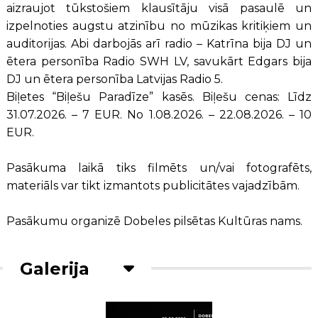
aizraujot tūkstošiem klausītāju visā pasaulē un
izpelnoties augstu atzinību no mūzikas kritiķiem un
auditorijas. Abi darbojās arī radio – Katrīna bija DJ un
ētera personība Radio SWH LV, savukārt Edgars bija
DJ un ētera personība Latvijas Radio 5.
Biļetes “Biļešu Paradīze” kasēs. Biļešu cenas: Līdz
31.07.2026. – 7 EUR. No 1.08.2026. – 22.08.2026. – 10
EUR.
Pasākuma laikā tiks filmēts un/vai fotografēts,
materiāls var tikt izmantots publicitātes vajadzībām.
Pasākumu organizē Dobeles pilsētas Kultūras nams.
Galerija