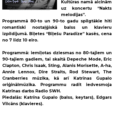
Kultūras namā aicinām
uz koncertu “Nakts
melodijas”.
Programmā
80-to un 90-to gadu spilgt
ākie hiti
romantiski nostaļģiskā balss un klavieru
izpildījumā.
Biļetes “Biļešu Paradīze” kasēs, cena
no 7 līdz 10 eiro.
Programm
ā:
iem
īļotas dziesmas no 80-tajiem un
90-tajiem gadiem, tai skaitā
Depeche Mode, Eric
Clapton, Chris Isaak, Sting, Alanis Morisette, A-ha,
Annie Lennox, Dire Straits, Rod Stewart, The
Cranberries m
ūzika, kā arī Katrīnas Gupalo
oriģinālmūzika. Programmu radī
t iedvesmoja
Katr
ī
nas darbs Radio SWH.
Piedalā
s: Katr
īna Gupalo (balss, keytars), Edgars
Vilcā
ns (klavieres).