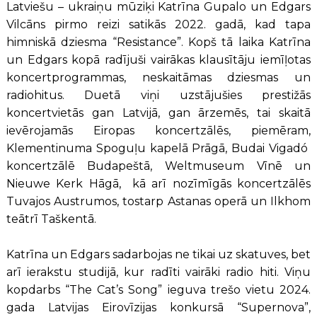
Latviešu – ukraiņu mūziķi Katrīna Gupalo un Edgars
Vilcāns pirmo reizi satikās 2022. gadā, kad tapa
himniskā dziesma “Resistance”. Kopš tā laika Katrīna
un Edgars kopā radījuši vairākas klausītāju iemīļotas
koncertprogrammas, neskaitāmas dziesmas un
radiohitus. Duetā viņi uzstājušies prestižās
koncertvietās gan Latvijā, gan ārzemēs, tai skaitā
ievērojamās Eiropas koncertzālēs, piemēram,
Klementinuma Spoguļu kapelā Prāgā, Budai Vigadó
koncertzālē Budapeštā, Weltmuseum Vīnē un
Nieuwe Kerk Hāgā, kā arī nozīmīgās koncertzālēs
Tuvajos Austrumos, tostarp Astanas operā un Ilkhom
teātrī Taškentā.
Katrīna un Edgars sadarbojas ne tikai uz skatuves, bet
arī ierakstu studijā, kur radīti vairāki radio hiti. Viņu
kopdarbs “The Cat’s Song” ieguva trešo vietu 2024.
gada Latvijas Eirovīzijas konkursā “Supernova”,