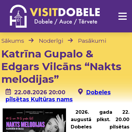
Sākums
Noderīgi
Pasākumi
Katrīna Gupalo &
Edgars Vilcāns “Nakts
melodijas”
22.08.2026 20:00
Dobeles
pilsētas Kultūras nams
2026. gada 22.
augustā plkst. 20.00
Dobeles pilsētas