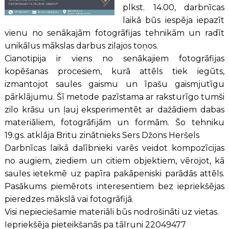
plkst. 14.00, darbnīcas
laikā būs iespēja iepazīt
vienu no senākajām fotogrāfijas tehnikām un radīt
unikālus mākslas darbus zilajos toņos.
Cianotipija ir viens no senākajiem fotogrāfijas
kopēšanas procesiem, kurā attēls tiek iegūts,
izmantojot saules gaismu un īpašu gaismjutīgu
pārklājumu. Šī metode pazīstama ar raksturīgo tumši
zilo krāsu un ļauj eksperimentēt ar dažādiem dabas
materiāliem, fotogrāfijām un formām. Šo tehniku
19.gs.
atklāja Britu zinātnieks Sers Džons Heršels
Darbnīcas laikā dalībnieki varēs veidot kompozīcijas
no augiem, ziediem un citiem objektiem, vērojot, kā
saules ietekmē uz papīra pakāpeniski parādās attēls.
Pasākums piemērots interesentiem bez iepriekšējas
pieredzes mākslā vai fotogrāfijā.
Visi nepieciešamie materiāli būs nodrošināti uz vietas.
Iepriekšēja pieteikšanās pa tālruni 22049477