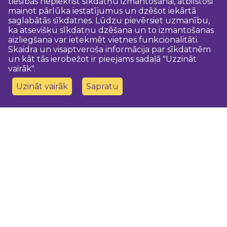
tiesības nepiekrist sīkdatņu izmantošanai, atbilstoši
mainot pārlūka iestatījumus un dzēšot iekārtā
saglabātās sīkdatnes. Lūdzu pievērsiet uzmanību,
ka atsevišķu sīkdatņu dzēšana un to izmantošanas
aizliegšana var ietekmēt vietnes funkcionalitāti.
Skaidra un visaptveroša informācija par sīkdatnēm
un kāt tās ierobežot ir pieejams sadaļā "Uzzināt
vairāk".
Uzināt vairāk
Sapratu
Sazinies ar mums
Dobeles novada TIC
turisms@dobele.lv