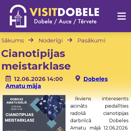
Sākums
Noderīgi
Pasākumi
Cianotipijas
meistarklase
12.06.2026 14:00
Dobeles
Amatu māja
Ikviens interesents
aicināts piedalīties
radošā cianotipijas
darbnīcā Dobeles
Amatu mājā 12.06.2026.