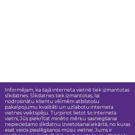
Informējam, ka šajā interneta vietnē tiek izmantotas
sīkdatnes. Sīkdatnes tiek izmantotas, lai
nodrošinātu klientu vēlmēm atbilstošu
pakalpojumu kvalitāti un uzlabotu interneta
vietnes veiktspēju. Turpinot lietot šo interneta
vietni, Jūs piekrītat minēto mērķu sasniegšanai
nepieciešamo sīkdatņu izvietošanai iekārtā, no kuras
esat veicis pieslēgšanos mūsu vietnei. Jums ir